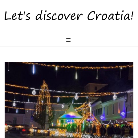
LetsDiscoverCr
Otkrijte Hrvatsku s nama!