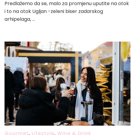
Predlažemo da se, malo za promjenu uputite na otok
i to na otok Ugljan -zeleni biser zadarskog
arhipelaga, …
Gourmet
,
Lifestyle
,
Wine & Drink