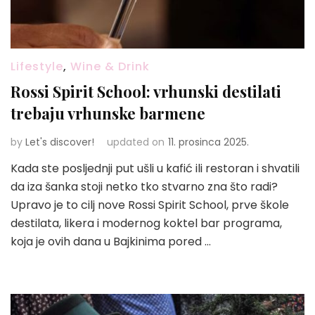
Lifestyle
,
Wine & Drink
Rossi Spirit School: vrhunski destilati
trebaju vrhunske barmene
by
Let's discover!
updated on
11. prosinca 2025.
Kada ste posljednji put ušli u kafić ili restoran i shvatili
da iza šanka stoji netko tko stvarno zna što radi?
Upravo je to cilj nove Rossi Spirit School, prve škole
destilata, likera i modernog koktel bar programa,
koja je ovih dana u Bajkinima pored …