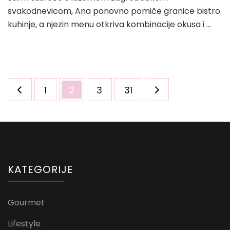
svakodnevicom, Ana ponovno pomiče granice bistro
kuhinje, a njezin menu otkriva kombinacije okusa i …
Brojevi
Page
Page
Page
Page
1
2
3
31
stranica
objava
KATEGORIJE
Gourmet
Lifestyle