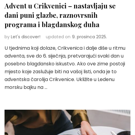
Advent u Crikvenici – nastavljaju se
dani puni glazbe, raznovrsnih
programa i blagdanskog duha
by
Let's discover!
updated on
9. prosinca 2025.
U tjednima koji dolaze, Crikvenica i dalje diše u ritmu
adventa, sve do 6. siječnja, pretvarajući svaki dan u
posebno blagdansko iskustvo. Ako ove zime postoji
mjesto koje zaslužuje biti na vašoj listi, onda je to
adventska čarolija Crikvenice. Ukližite u Ledenu
morsku bajku na …