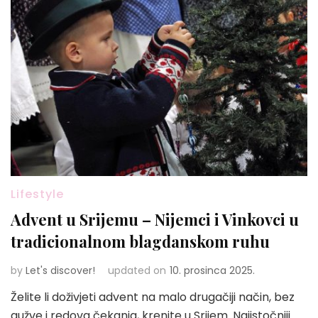
Lifestyle
Advent u Srijemu – Nijemci i Vinkovci u
tradicionalnom blagdanskom ruhu
by
Let's discover!
updated on
10. prosinca 2025.
Želite li doživjeti advent na malo drugačiji način, bez
gužve i redova čekanja, krenite u Srijem. Najistočniji