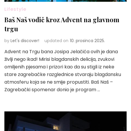
Lifestyle
Baš Naš vodič kroz Advent na glavnom
trgu
by
Let's discover!
updated on
10. prosinca 2025.
Advent na Trgu bana Josipa Jelačića ovih je dana
življi nego ikad! Mirisi blagdanskih delicija, zvukovi
omiljenih pjesama i prizori kao da su stigli iz neke
stare zagrebačke razglednice stvaraju blagdansku
atmosferu koja se ne smije propustiti. Baš Naš –
Zagrebački spomenar donio je program …