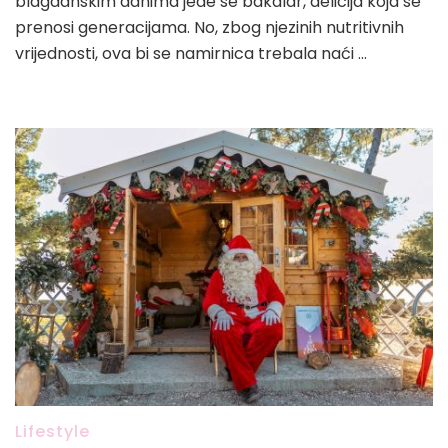
blagdanskim danima jede se bakalar, delicija koja se
prenosi generacijama. No, zbog njezinih nutritivnih
vrijednosti, ova bi se namirnica trebala naći …
Lifestyle