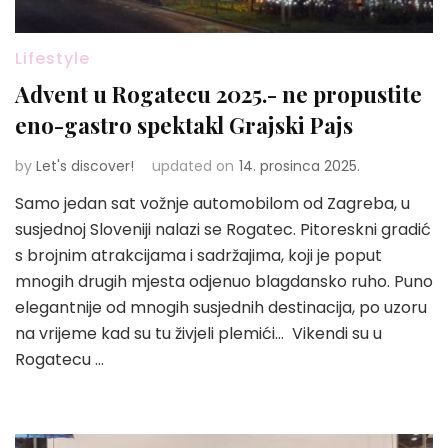
Lifestyle
Advent u Rogatecu 2025.- ne propustite
eno-gastro spektakl Grajski Pajs
by
Let's discover!
updated on
14. prosinca 2025.
Samo jedan sat vožnje automobilom od Zagreba, u
susjednoj Sloveniji nalazi se Rogatec. Pitoreskni gradić
s brojnim atrakcijama i sadržajima, koji je poput
mnogih drugih mjesta odjenuo blagdansko ruho. Puno
elegantnije od mnogih susjednih destinacija, po uzoru
na vrijeme kad su tu živjeli plemići… Vikendi su u
Rogatecu …