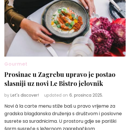
Gourmet
Prosinac u Zagrebu upravo je postao
slasniji uz novi Le Bistro jelovnik
by
Let's discover!
updated on
6. prosinca 2025.
Novi à la carte menu stiže baš u pravo vrijeme za
gradska blagdanska druženja s društvom i poslovne
susrete sa suradnicima. U prostoru gdje se pariški
šarm susreće s ležernom zagrebačkom