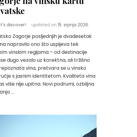
gorje na vinsku kartu
vatske
et's discover!
updated on
15. srpnja 2026.
tsko Zagorje posljednjih je dvadesetak
na napravilo ono što uspijeva tek
tkim vinskim regijama – od destinacije
 se dugo vezalo uz korektna, ali tržišno
epoznata vina, pretvara se u vinsko
učje s jasnim identitetom. Kvaliteta vina
s više nije upitna. Novi podrumi, ozbiljna
anja …