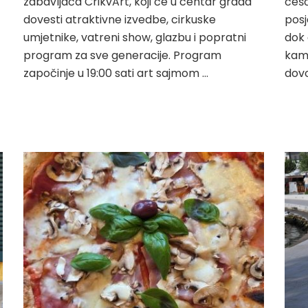
zabavljača CrikvArt, koji će u centar grada
češć
dovesti atraktivne izvedbe, cirkuske
posj
umjetnike, vatreni show, glazbu i popratni
dok 
program za sve generacije. Program
kame
započinje u 19:00 sati art sajmom …
dovo