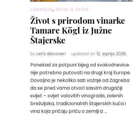
Lifestyle
,
Wine & Drink
Život s prirodom vinarke
Tamare Kögl iz Južne
Štajerske
by
Let's discover!
updated on
12. srpnja 2026.
Ponekad za potpuni bijeg od svakodnevice
nije potrebno putovati na drugi kraj Europe.
Dovoljno je nekoliko sati vožnje od Zagreba
da se pred vama otvori sasvim drugačiji
svijet – svijet valovitih vinograda, zelenih
brežuljaka, tradicionalnih štajerskih kuća i
vina koja pričaju priču o zemlji iz …