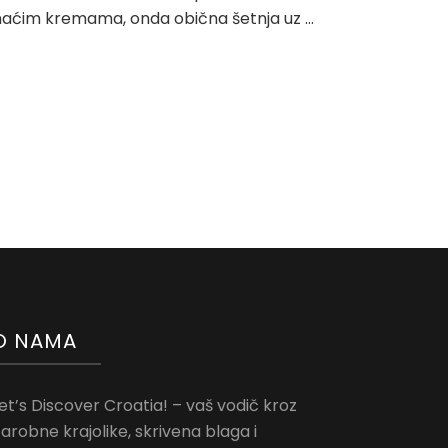
aćim kremama, onda obična šetnja uz …
O NAMA
et’s Discover Croatia! – vaš vodič kroz
arobne krajolike, skrivena blaga i