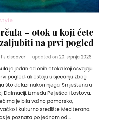
style
rčula – otok u koji ćete
 zaljubiti na prvi pogled
et's discover!
updated on
20. srpnja 2026.
ula je jedan od onih otoka koji osvajaju
rvi pogled, ali ostaju u sjećanju zbog
a što dolazi nakon njega. Smještena u
oj Dalmaciji, između Pelješca i Lastova,
jećima je bila važno pomorsko,
vačko i kulturno središte Mediterana.
s je poznata po jednom od …