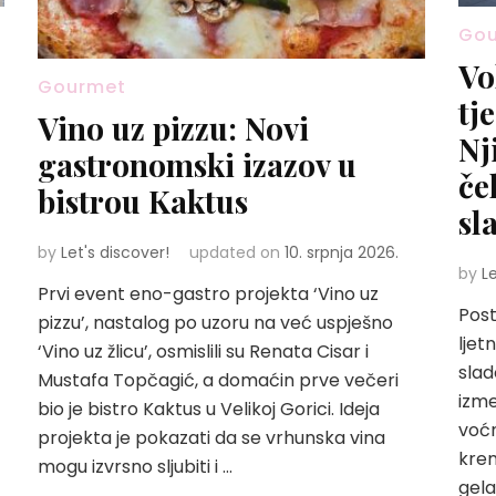
Go
Vo
Gourmet
tj
Vino uz pizzu: Novi
Nj
gastronomski izazov u
če
bistrou Kaktus
sl
by
Let's discover!
updated on
10. srpnja 2026.
by
L
Prvi event eno-gastro projekta ‘Vino uz
Post
pizzu’, nastalog po uzoru na već uspješno
ljet
‘Vino uz žlicu’, osmislili su Renata Cisar i
slad
Mustafa Topčagić, a domaćin prve večeri
izme
bio je bistro Kaktus u Velikoj Gorici. Ideja
voćn
projekta je pokazati da se vrhunska vina
krem
mogu izvrsno sljubiti i …
gela