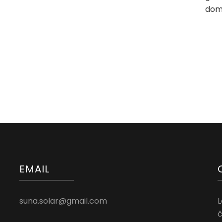
dom
EMAIL
suna.solar@gmail.com
L
č