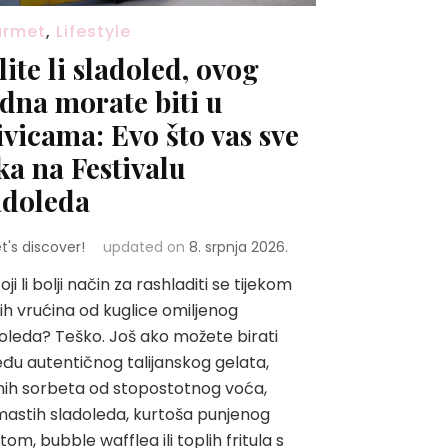
urmet
,
Lifestyle
lite li sladoled, ovog
edna morate biti u
ivicama: Evo što vas sve
ka na Festivalu
adoleda
et's discover!
updated on
8. srpnja 2026.
oji li bolji način za rashladiti se tijekom
nih vrućina od kuglice omiljenog
oleda? Teško. Još ako možete birati
đu autentičnog talijanskog gelata,
ih sorbeta od stopostotnog voća,
astih sladoleda, kurtoša punjenog
tom, bubble wafflea ili toplih fritula s