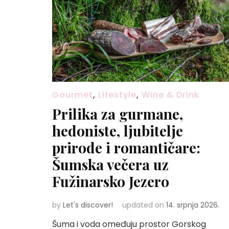
Gourmet
,
Lifestyle
,
Wine & Drink
Prilika za gurmane,
hedoniste, ljubitelje
prirode i romantičare:
Šumska večera uz
Fužinarsko Jezero
by
Let's discover!
updated on
14. srpnja 2026.
Šuma i voda omeđuju prostor Gorskog