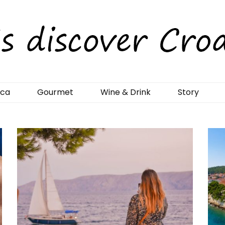
rCroatia
ica
Gourmet
Wine & Drink
Story