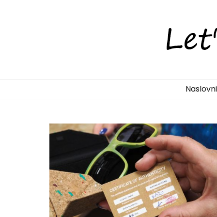
LetsDiscove
Otkrijte Hrvatsku s nama!
Naslovn