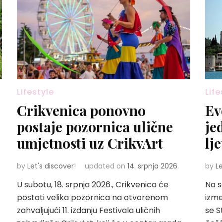
Lifestyle
Life
Crikvenica ponovno
Ev
postaje pozornica ulične
je
umjetnosti uz CrikvArt
lj
by
Let's discover!
updated on
14. srpnja 2026.
by
L
U subotu, 18. srpnja 2026., Crikvenica će
Na s
postati velika pozornica na otvorenom
izme
zahvaljujući 11. izdanju Festivala uličnih
se S