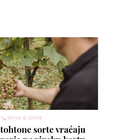
ry
,
Wine & Drink
tohtone sorte vraćaju