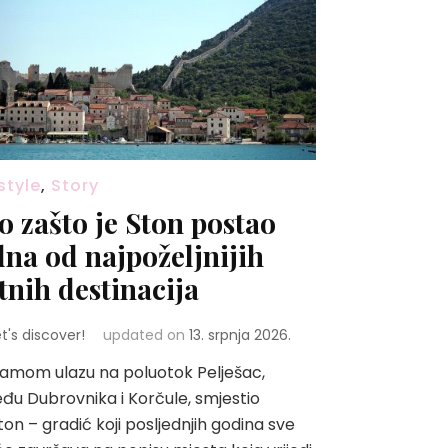
style
,
Story
o zašto je Ston postao
dna od najpoželjnijih
etnih destinacija
et's discover!
updated on
13. srpnja 2026.
amom ulazu na poluotok Pelješac,
đu Dubrovnika i Korčule, smjestio
ton – gradić koji posljednjih godina sve