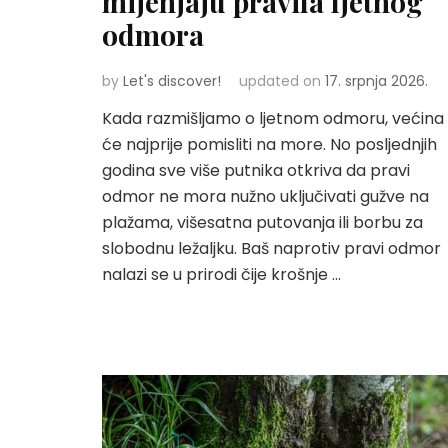
mijenjaju pravila ljetnog
odmora
by
Let's discover!
updated on
17. srpnja 2026.
Kada razmišljamo o ljetnom odmoru, većina
će najprije pomisliti na more. No posljednjih
godina sve više putnika otkriva da pravi
odmor ne mora nužno uključivati gužve na
plažama, višesatna putovanja ili borbu za
slobodnu ležaljku. Baš naprotiv pravi odmor
nalazi se u prirodi čije krošnje …