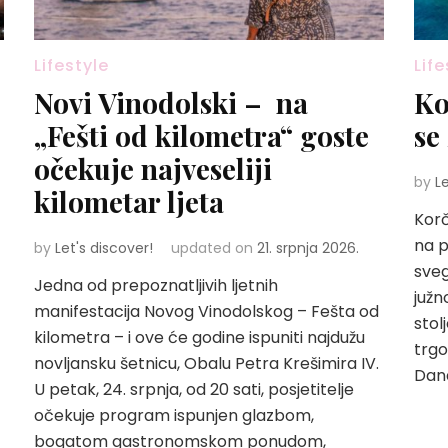
Lifestyle
Life
Novi Vinodolski – na
Ko
„Fešti od kilometra“ goste
se
očekuje najveseliji
by
L
kilometar ljeta
Korč
na p
by
Let's discover!
updated on
21. srpnja 2026.
sveg
Jedna od prepoznatljivih ljetnih
južn
manifestacija Novog Vinodolskog – Fešta od
stol
kilometra – i ove će godine ispuniti najdužu
trgo
novljansku šetnicu, Obalu Petra Krešimira IV.
Dana
U petak, 24. srpnja, od 20 sati, posjetitelje
očekuje program ispunjen glazbom,
bogatom gastronomskom ponudom,