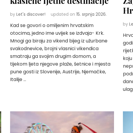
klasične ljetne destinacije
Za
Hr
by
Let's discover!
updated on
15. srpnja 2026.
by
L
Kad se govori o omiljenim hrvatskim
otocima, jedno ime uvijek se izdvaja- Krk.
Hrva
Mnogi ga biraju za vikend bijeg iz užurbane
godi
svakodnevice, brojni vlasnici vikendica
rije
smatraju ga svojim drugim domom, a
koju
tijekom ljeta njegove plaže, šetnice i mjesta
nepr
pune gosti iz Slovenije, Austrije, Njemačke,
podr
Italije …
dana
ulag