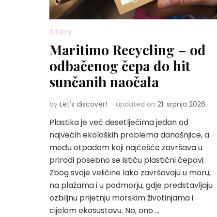
Story
Maritimo Recycling – od
odbačenog čepa do hit
sunčanih naočala
by
Let's discover!
updated on
21. srpnja 2026.
Plastika je već desetljećima jedan od
najvećih ekoloških problema današnjice, a
među otpadom koji najčešće završava u
prirodi posebno se ističu plastični čepovi.
Zbog svoje veličine lako završavaju u moru,
na plažama i u podmorju, gdje predstavljaju
ozbiljnu prijetnju morskim životinjama i
cijelom ekosustavu. No, ono …