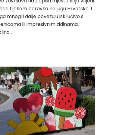
e završava na popisu mjesta koja vrijedi
etiti tijekom boravka na jugu Hrvatske. I
ga mnogi i dalje povezuju isključivo s
nicama ili impresivnim zidinama,
ljno …