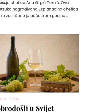
isuje chefica Ana Grgić Tomić. Ova
struko nagrađivana Esplanadina chefica
nje zasluženo je početkom godine …
e & Drink
brodošli u Svijet