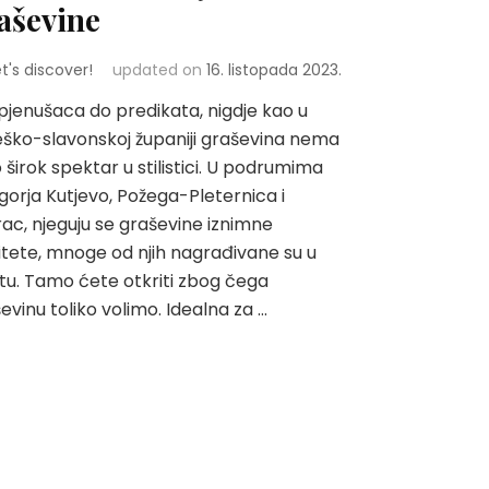
aševine
et's discover!
updated on
16. listopada 2023.
jenušaca do predikata, nigdje kao u
ško-slavonskoj županiji graševina nema
 širok spektar u stilistici. U podrumima
gorja Kutjevo, Požega-Pleternica i
ac, njeguju se graševine iznimne
itete, mnoge od njih nagrađivane su u
etu. Tamo ćete otkriti zbog čega
evinu toliko volimo. Idealna za …