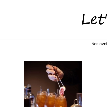
LetsDiscove
Otkrijte Hrvatsku s nama!
Naslovn