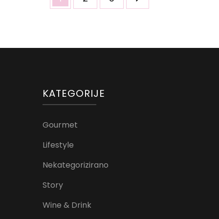
stranica
objava
KATEGORIJE
Gourmet
Lifestyle
Nekategorizirano
Story
Wine & Drink