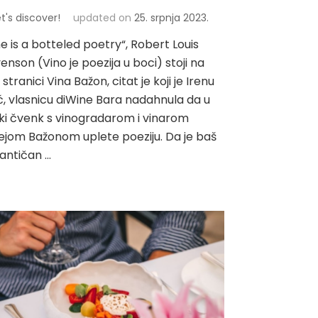
et's discover!
updated on
25. srpnja 2023.
e is a botteled poetry“, Robert Louis
enson (Vino je poezija u boci) stoji na
stranici Vina Bažon, citat je koji je Irenu
ć, vlasnicu diWine Bara nadahnula da u
ki čvenk s vinogradarom i vinarom
jom Bažonom uplete poeziju. Da je baš
antičan …