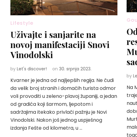
Go
Lifestyle
Od
Uživajte i sanjarite na
re
novoj manifestaciji Snovi
Mu
Vinodolski
sa
by
Let's discover!
on
30. srpnja 2023.
by
L
Kvarner je jedna od najljepših regija. Ne čudi
Na M
da velik broj stranih i domaćih turista odmor
traj
voli provoditi u zeleno-plavoj županiji, a jedan
naut
od gradića koji šarmom, ljepotom i
dobr
sadržajima itekako privlači pažnju je Novi
Murt
Vinodolski. Nakon još jednog uspješnog
malo
izdanja Fešte od kilometra, u …
toga