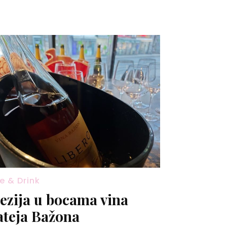
e & Drink
ezija u bocama vina
teja Bažona