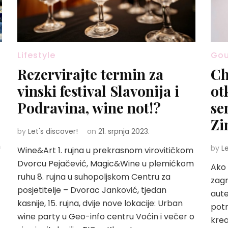
Lifestyle
Go
Rezervirajte termin za
Ch
vinski festival Slavonija i
ot
Podravina, wine not!?
se
Zi
by
Let's discover!
on
21. srpnja 2023.
m
by
L
Wine&Art 1. rujna u prekrasnom virovitičkom
Dvorcu Pejačević, Magic&Wine u plemićkom
Ako 
ruhu 8. rujna u suhopoljskom Centru za
zagr
posjetitelje – Dvorac Janković, tjedan
aute
kasnije, 15. rujna, dvije nove lokacije: Urban
potr
wine party u Geo-info centru Voćin i večer o
kre