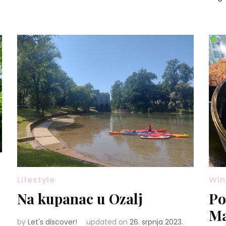
Lifestyle
Win
Na kupanac u Ozalj
Po
Ma
by
Let's discover!
updated on
26. srpnja 2023.