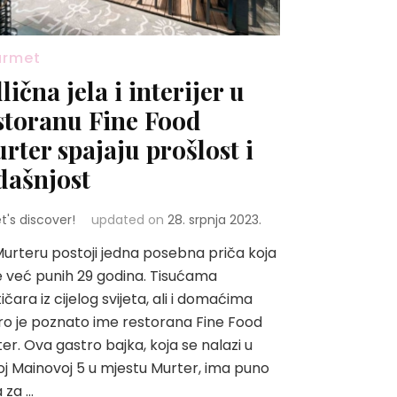
urmet
lična jela i interijer u
storanu Fine Food
rter spajaju prošlost i
dašnjost
et's discover!
updated on
28. srpnja 2023.
urteru postoji jedna posebna priča koja
e već punih 29 godina. Tisućama
ičara iz cijelog svijeta, ali i domaćima
o je poznato ime restorana Fine Food
er. Ova gastro bajka, koja se nalazi u
j Mainovoj 5 u mjestu Murter, ima puno
 za …