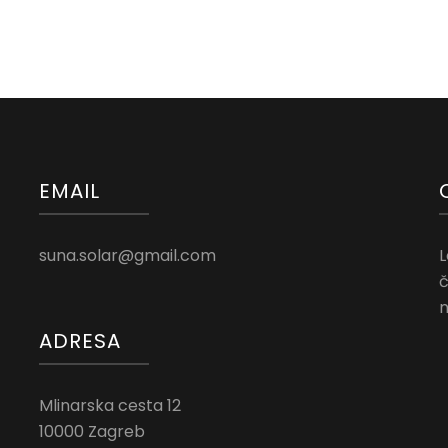
EMAIL
suna.solar@gmail.com
L
č
n
ADRESA
Mlinarska cesta 12
10000 Zagreb