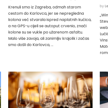
by
L
Krenuli smo iz Zagreba, odmah starom
.
cestom do Karlovca, jer se nepregledna
„Win
kolona već stvarala ispred naplatnih kućica,
Stev
a na GPS-u cijeli se autoput crvenio, znači
web 
kolone su se vukle po užarenom asfaltu.
Luči
Malo više zavoja, ali zanimljiv krajolik i začas
Vins
smo došli do Karlovca, …
Mate
rom