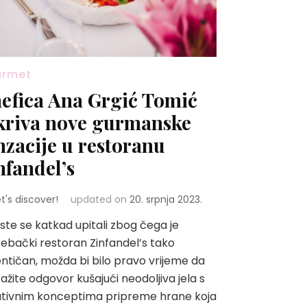
urmet
efica Ana Grgić Tomić
kriva nove gurmanske
nzacije u restoranu
nfandel’s
et's discover!
updated on
20. srpnja 2023.
ste se katkad upitali zbog čega je
ebački restoran Zinfandel’s tako
ntičan, možda bi bilo pravo vrijeme da
ažite odgovor kušajući neodoljiva jela s
ativnim konceptima pripreme hrane koja