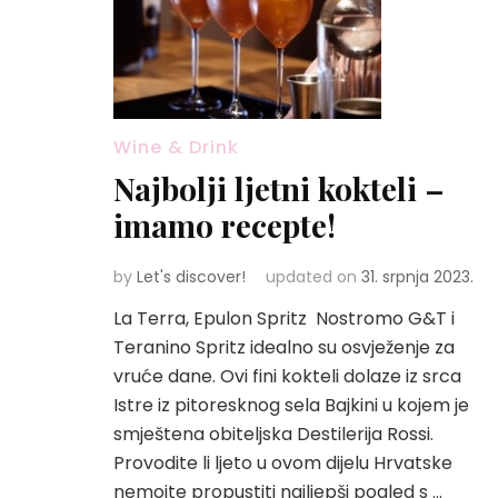
Wine & Drink
Najbolji ljetni kokteli –
imamo recepte!
by
Let's discover!
updated on
31. srpnja 2023.
La Terra, Epulon Spritz Nostromo G&T i
Teranino Spritz idealno su osvježenje za
vruće dane. Ovi fini kokteli dolaze iz srca
Istre iz pitoresknog sela Bajkini u kojem je
smještena obiteljska Destilerija Rossi.
Provodite li ljeto u ovom dijelu Hrvatske
nemojte propustiti najljepši pogled s …