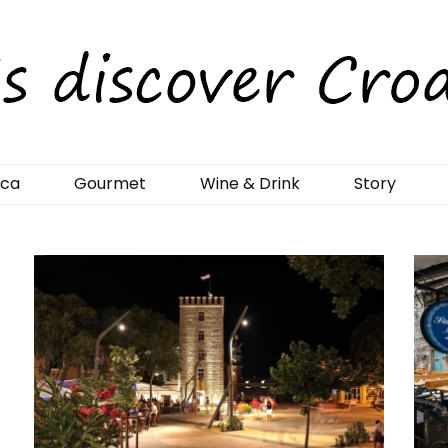
rCroatia
ica
Gourmet
Wine & Drink
Story