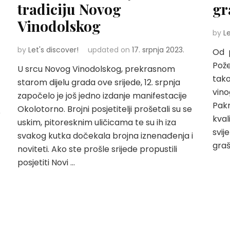
tradiciju Novog
gr
Vinodolskog
by
L
by
Let's discover!
updated on
17. srpnja 2023.
Od p
Pože
U srcu Novog Vinodolskog, prekrasnom
tako
starom dijelu grada ove srijede, 12. srpnja
vino
započelo je još jedno izdanje manifestacije
Pakr
Okolotorno. Brojni posjetitelji prošetali su se
e
kval
uskim, pitoresknim uličicama te su ih iza
svij
svakog kutka dočekala brojna iznenađenja i
graš
noviteti. Ako ste prošle srijede propustili
posjetiti Novi …