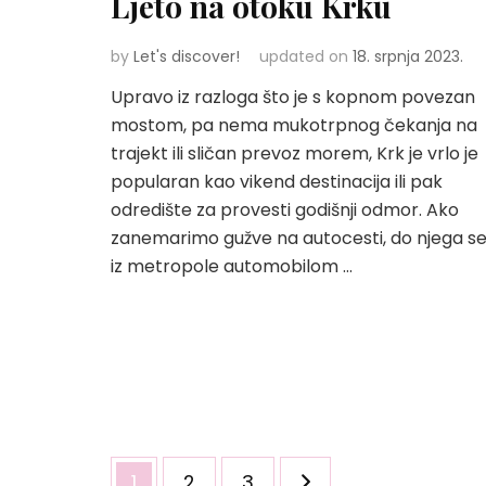
Ljeto na otoku Krku
by
Let's discover!
updated on
18. srpnja 2023.
Upravo iz razloga što je s kopnom povezan
mostom, pa nema mukotrpnog čekanja na
trajekt ili sličan prevoz morem, Krk je vrlo je
popularan kao vikend destinacija ili pak
odredište za provesti godišnji odmor. Ako
zanemarimo gužve na autocesti, do njega s
iz metropole automobilom …
Brojevi
Page
Page
Page
1
2
3