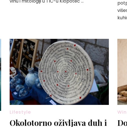
vinu i mitologiji u TIC-u Klopotec …
potp
više
kuhi
Lifestyle
Win
Okolotorno oživljava duh i
Do