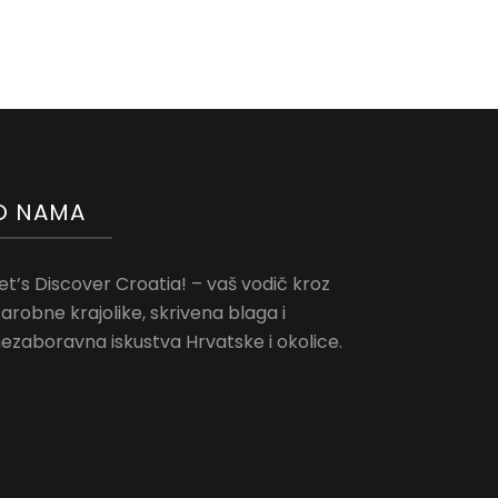
O NAMA
et’s Discover Croatia! – vaš vodič kroz
arobne krajolike, skrivena blaga i
ezaboravna iskustva Hrvatske i okolice.