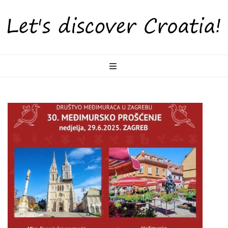
LetsDiscoverCr
Otkrijte Hrvatsku s nama!