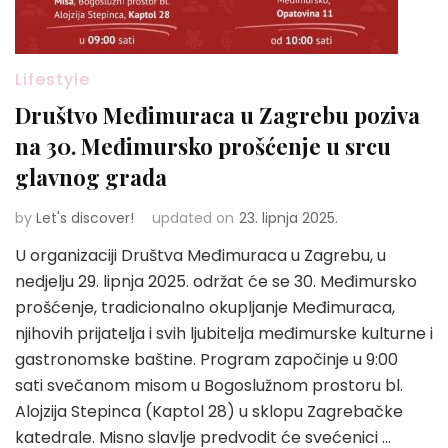
Lifestyle
Društvo Međimuraca u Zagrebu poziva
na 30. Međimursko prošćenje u srcu
glavnog grada
by
Let's discover!
updated on
23. lipnja 2025.
U organizaciji Društva Međimuraca u Zagrebu, u
nedjelju 29. lipnja 2025. održat će se 30. Međimursko
prošćenje, tradicionalno okupljanje Međimuraca,
njihovih prijatelja i svih ljubitelja međimurske kulturne i
gastronomske baštine. Program započinje u 9:00
sati svečanom misom u Bogoslužnom prostoru bl.
Alojzija Stepinca (Kaptol 28) u sklopu Zagrebačke
katedrale. Misno slavlje predvodit će svećenici …