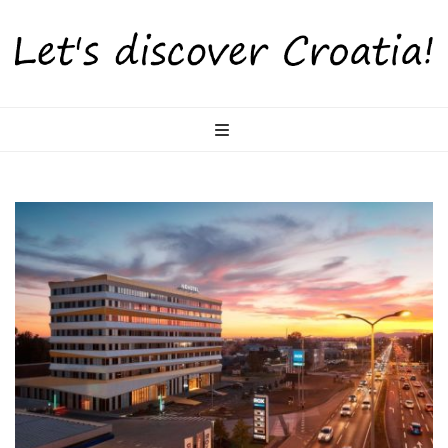
LetsDiscoverCr
Otkrijte Hrvatsku s nama!