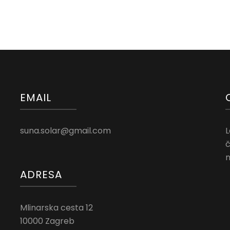
EMAIL
suna.solar@gmail.com
L
č
n
ADRESA
Mlinarska cesta 12
10000 Zagreb