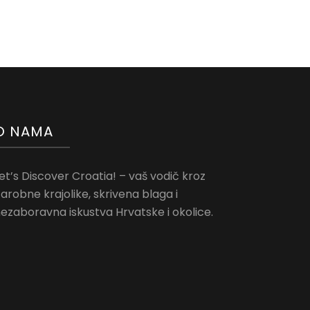
O NAMA
et’s Discover Croatia! – vaš vodič kroz
arobne krajolike, skrivena blaga i
ezaboravna iskustva Hrvatske i okolice.