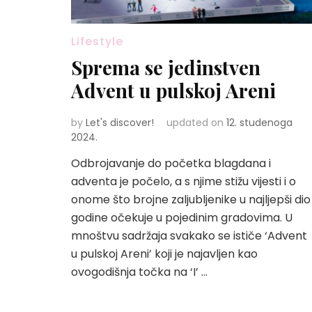
Lifestyle
Sprema se jedinstven
Advent u pulskoj Areni
by
Let's discover!
updated on
12. studenoga
2024.
Odbrojavanje do početka blagdana i
adventa je počelo, a s njime stižu vijesti i o
onome što brojne zaljubljenike u najljepši dio
godine očekuje u pojedinim gradovima. U
mnoštvu sadržaja svakako se ističe ‘Advent
u pulskoj Areni’ koji je najavljen kao
ovogodišnja točka na ‘I’ …