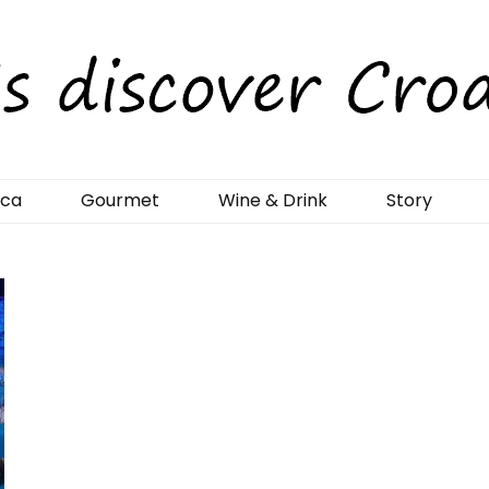
rCroatia
ica
Gourmet
Wine & Drink
Story