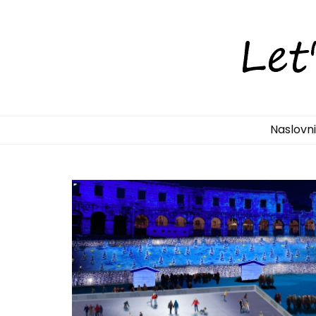
LetsDiscove
Otkrijte Hrvatsku s nama!
Naslovn