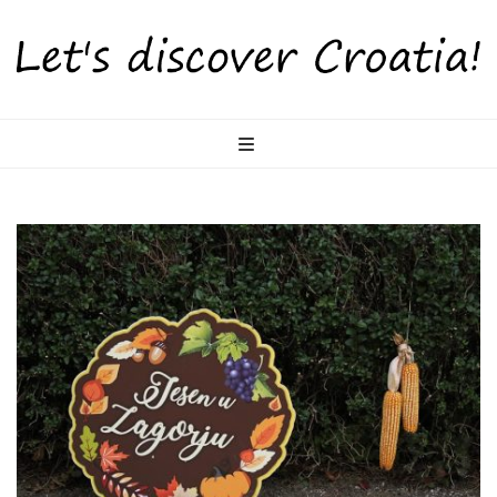
LetsDiscoverCr
Otkrijte Hrvatsku s nama!