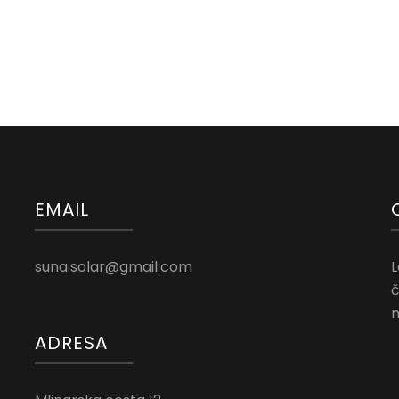
EMAIL
suna.solar@gmail.com
L
č
n
ADRESA