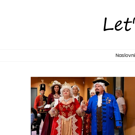
LetsDiscove
Otkrijte Hrvatsku s nama!
Naslovn