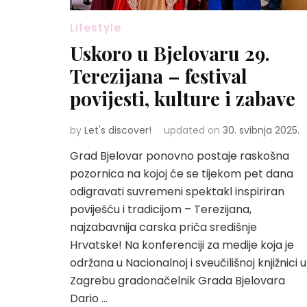
Lifestyle
Uskoro u Bjelovaru 29.
Terezijana – festival
povijesti, kulture i zabave
by
Let's discover!
updated on
30. svibnja 2025.
Grad Bjelovar ponovno postaje raskošna
pozornica na kojoj će se tijekom pet dana
odigravati suvremeni spektakl inspiriran
poviješću i tradicijom – Terezijana,
najzabavnija carska priča središnje
Hrvatske! Na konferenciji za medije koja je
održana u Nacionalnoj i sveučilišnoj knjižnici u
Zagrebu gradonačelnik Grada Bjelovara
Dario …