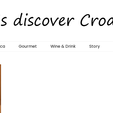
rCroatia
ica
Gourmet
Wine & Drink
Story