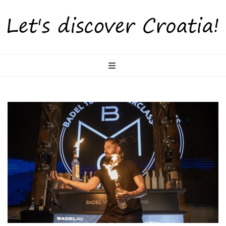
LetsDiscoverCr
Otkrijte Hrvatsku s nama!