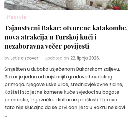
Lifestyle
Tajanstveni Bakar: otvorene katakombe,
nova atrakcija u Turskoj kući i
nezaboravna večer povijesti
by
Let's discover!
updated on
22. lipnja 2026.
Smješten u duboko usječenom Bakarskom zaljevu,
Bakar je jedan od najstarijih gradova hrvatskog
primorja. Njegove uske ulice, srednjovjekovne zidine,
Kaštel i stoljetne kamene kuće svjedoci su bogate
pomorske, trgovačke i kulturne prošlosti. Upravo
zato nije slučajno da se prvi dan ljeta u Bakru ne slavi
…