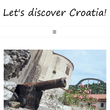
LetsDiscoverCr
Otkrijte Hrvatsku s nama!