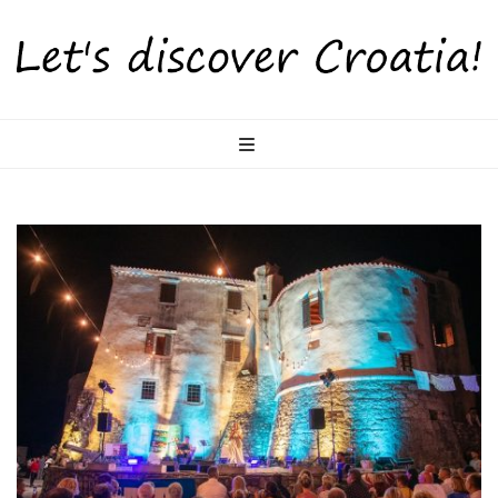
LetsDiscoverCr
Otkrijte Hrvatsku s nama!