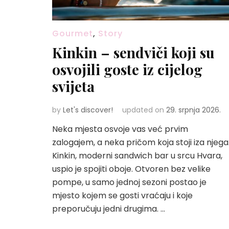
Gourmet
,
Story
Kinkin – sendviči koji su
osvojili goste iz cijelog
svijeta
by
Let's discover!
updated on
29. srpnja 2026.
Neka mjesta osvoje vas već prvim
zalogajem, a neka pričom koja stoji iza njega
Kinkin, moderni sandwich bar u srcu Hvara,
uspio je spojiti oboje. Otvoren bez velike
pompe, u samo jednoj sezoni postao je
mjesto kojem se gosti vraćaju i koje
preporučuju jedni drugima. …