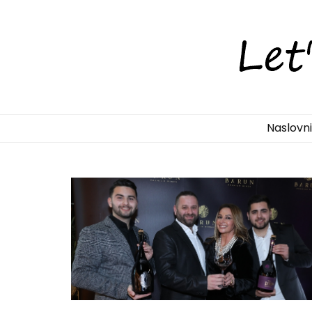
LetsDiscove
Otkrijte Hrvatsku s nama!
Naslovn