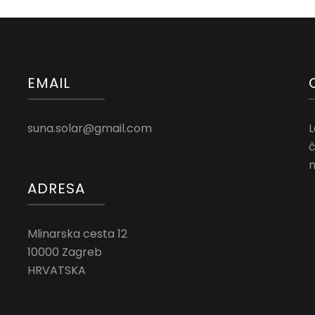
EMAIL
suna.solar@gmail.com
L
č
n
ADRESA
Mlinarska cesta 12
10000 Zagreb
HRVATSKA