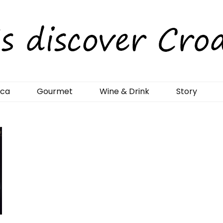
rCroatia
ica
Gourmet
Wine & Drink
Story