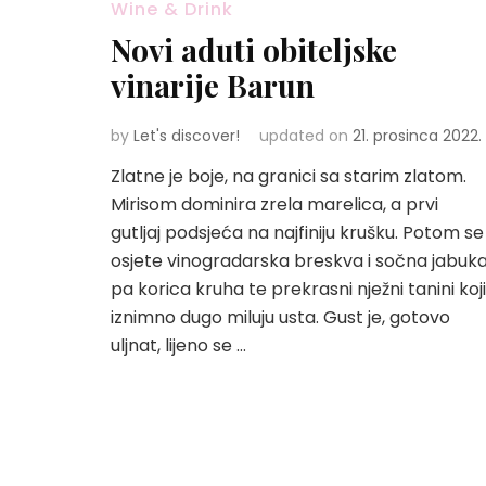
Wine & Drink
Novi aduti obiteljske
vinarije Barun
by
Let's discover!
updated on
21. prosinca 2022.
Zlatne je boje, na granici sa starim zlatom.
Mirisom dominira zrela marelica, a prvi
gutljaj podsjeća na najfiniju krušku. Potom se
osjete vinogradarska breskva i sočna jabuk
pa korica kruha te prekrasni nježni tanini koji
iznimno dugo miluju usta. Gust je, gotovo
uljnat, lijeno se …