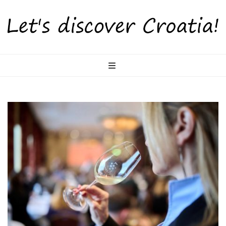
LetsDiscoverCr
Otkrijte Hrvatsku s nama!