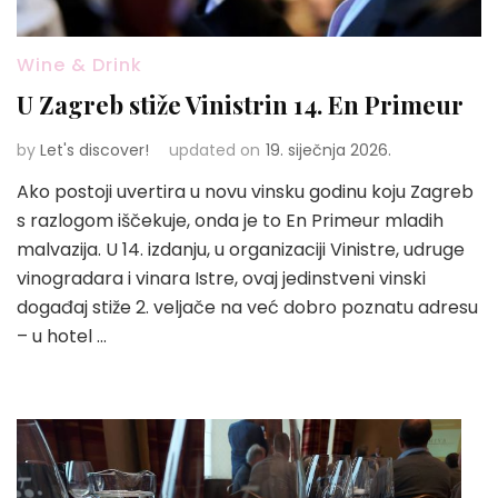
Wine & Drink
U Zagreb stiže Vinistrin 14. En Primeur
by
Let's discover!
updated on
19. siječnja 2026.
Ako postoji uvertira u novu vinsku godinu koju Zagreb
s razlogom iščekuje, onda je to En Primeur mladih
malvazija. U 14. izdanju, u organizaciji Vinistre, udruge
vinogradara i vinara Istre, ovaj jedinstveni vinski
događaj stiže 2. veljače na već dobro poznatu adresu
– u hotel …