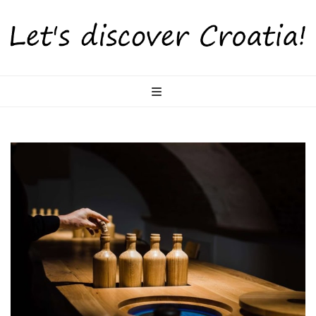
LetsDiscoverCr
Otkrijte Hrvatsku s nama!