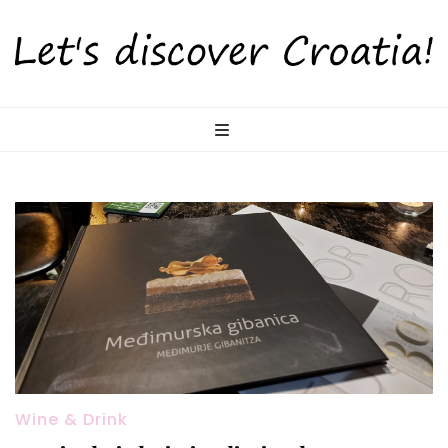
LetsDiscoverCr
Otkrijte Hrvatsku s nama!
Wine & Drink