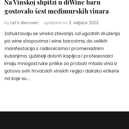
Na Vinskoj shpitzi u diWine baru
gostovalo šest međimurskih vinara
by
Let's discover!
updated on
3. veljače 2023.
Zahuktavaju se vinska zbivanja, od ugodnih druženja
po wine shopovima i wine barovima, do velikih
manifestacija s radionicama i promenadnim
kušanjima. Ljubitelji dobrih kapljica i profesionalci
imaju mnogostruke prilike za probati mlada vina iz
gotovo svih hrvatskih vinskih regija i dakako etikete
na koje su …