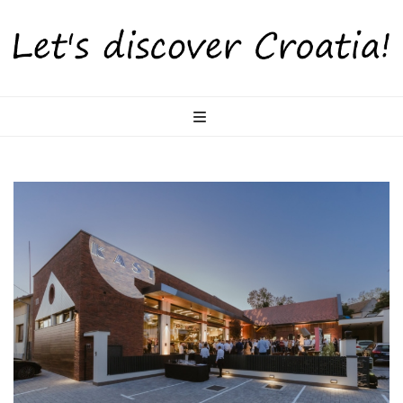
LetsDiscoverCr
Otkrijte Hrvatsku s nama!