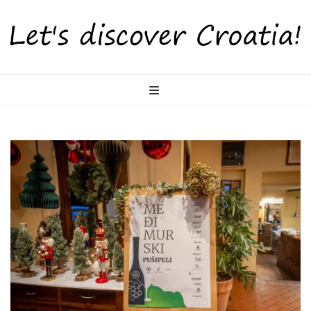
LetsDiscoverCr
Otkrijte Hrvatsku s nama!