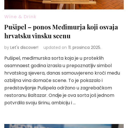
Wine & Drink
Pušipel – ponos Međimurja koji osvaja
hrvatsku vinsku scenu
by
Let's discover!
updated on
11. prosinca 2025.
Pušipel, međimurska sorta koja je u proteklih
osamnaest godina izrasla u prepoznatljiv simbol
hrvatskog sjevera, danas samouvjereno kroči među
ozbiljna vina domaće scene. To je pokazalo i
predstavljanje Pušipela održano u zagrebačkom
restoranu Baltazar. Ondje je ova sorta još jednom
potvrdila svoju širinu, ambiciju i …