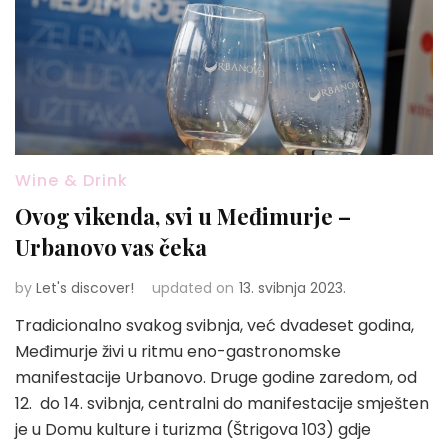
Wine & Drink
Ovog vikenda, svi u Međimurje –
Urbanovo vas čeka
by
Let's discover!
updated on
13. svibnja 2023.
Tradicionalno svakog svibnja, već dvadeset godina,
Međimurje živi u ritmu eno-gastronomske
manifestacije Urbanovo. Druge godine zaredom, od
12. do 14. svibnja, centralni do manifestacije smješten
je u Domu kulture i turizma (Štrigova 103) gdje