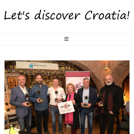
LetsDiscoverCr
Otkrijte Hrvatsku s nama!