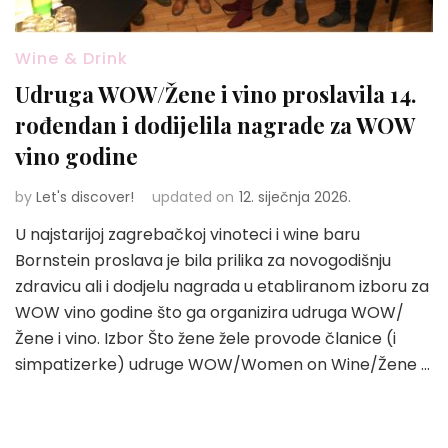
Wine & Drink
Udruga WOW/Žene i vino proslavila 14.
rođendan i dodijelila nagrade za WOW
vino godine
by
Let's discover!
updated on
12. siječnja 2026.
U najstarijoj zagrebačkoj vinoteci i wine baru
Bornstein proslava je bila prilika za novogodišnju
zdravicu ali i dodjelu nagrada u etabliranom izboru za
WOW vino godine što ga organizira udruga WOW/
Žene i vino. Izbor Što žene žele provode članice (i
simpatizerke) udruge WOW/Women on Wine/Žene …