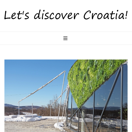
LetsDiscoverCr
Otkrijte Hrvatsku s nama!