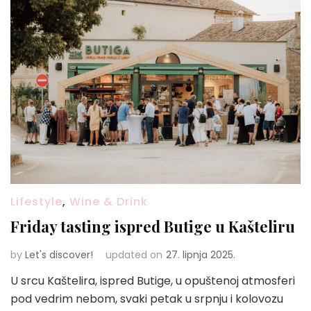
Lifestyle
,
Wine & Drink
Friday tasting ispred Butige u Kašteliru
by
Let's discover!
updated on
27. lipnja 2025.
U srcu Kaštelira, ispred Butige, u opuštenoj atmosferi
pod vedrim nebom, svaki petak u srpnju i kolovozu