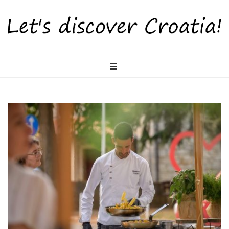
LetsDiscoverCr
Otkrijte Hrvatsku s nama!