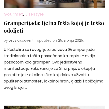
Gourmet
,
Lifestyle
Gramperijada: ljetna fešta kojoj je teško
odoljeti
by
Let's discover!
updated on
25. srpnja 2025.
U Kašteliru se i ovog ljeta održava Gramperijada,
tradicionalna fešta posvećena krumpiru – ovdje
poznatom kao gramper. Ova jedinstvena
manifestacija zakazana je za 31. srpnja, a okuplja
posjetitelje iz okolice i šire koji dolaze uživati u
opuštenoj atmosferi, lokalnoj hrani, glazbi i običajima
ovog kraja. …