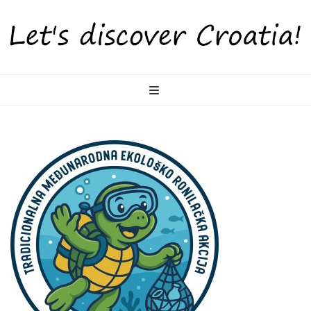
LetsDiscoverCr
Otkrijte Hrvatsku s nama!