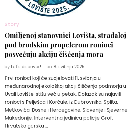
Story
Omiljenoj stanovnici Lovišta, stradaloj
pod brodskim propelerom ronioci
posvećuju akciju čišćenja mora
by
Let's discover!
on
8. svibnja 2025.
Prvi ronioci koji će sudjelovati 11. svibnja u
međunarodnoj ekološkoj akciji čišćenja podmorja u
Uvali Lovište, stižu već u petak. Dolazak su najavili
ronioci s Pelješca i Korčule, iz Dubrovnika, Splita,
Metkovića, Bosne i Hercegovine, Slovenije i Sjeverne
Makedonije, Interventna jedinica policije Grof,
Hrvatska gorska …