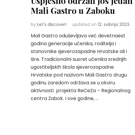
Uspješno održan još jedan
Mali Gastro u Zaboku
by
Let's discover!
updated on
12. svibnja 2023.
Mali Gastro oduševljava već devetnaest
godina generacije učenika, roditelja i
stanovnike sjeverozapadne Hrvatske ali i
šire. Tradicionalni susret učenika srednjih
ugostiteljskih škola sjeverozapadne
Hrvatske pod nazivom Mali Gastro drugu
godinu zaredom održava se u okviru
aktivnosti projekta ReCeZa – Regionalnog
centra Zabok. I ove godine, …