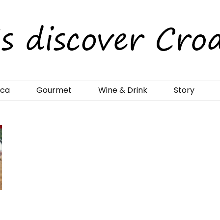
rCroatia
ica
Gourmet
Wine & Drink
Story