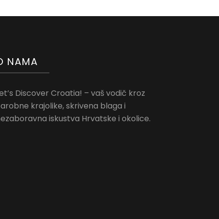
O NAMA
et’s Discover Croatia! – vaš vodič kroz
arobne krajolike, skrivena blaga i
ezaboravna iskustva Hrvatske i okolice.