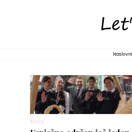
LetsDiscove
Otkrijte Hrvatsku s nama!
Naslovn
Story