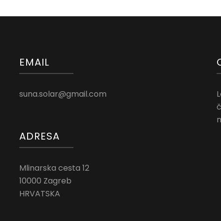
EMAIL
suna.solar@gmail.com
L
č
n
ADRESA
Mlinarska cesta 12
10000 Zagreb
HRVATSKA