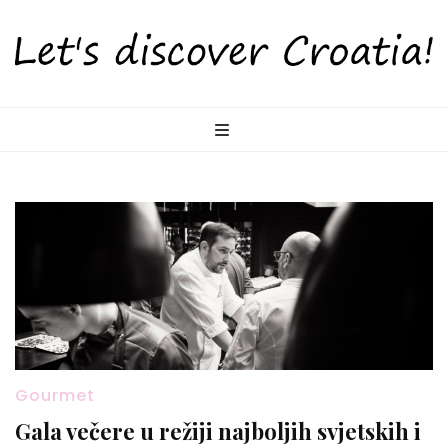
LetsDiscoverCr
Otkrijte Hrvatsku s nama!
Gourmet
Gala večere u režiji najboljih svjetskih i