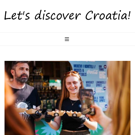
LetsDiscoverCr
Otkrijte Hrvatsku s nama!