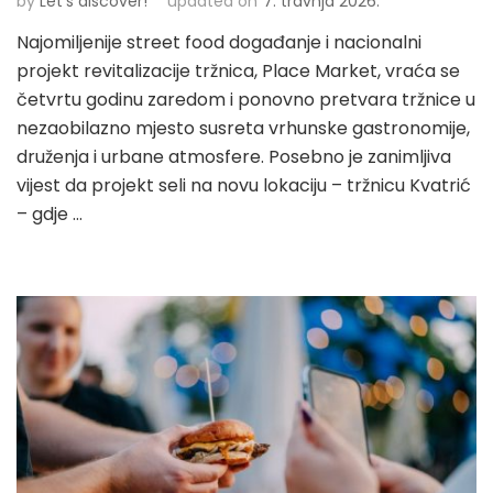
by
Let's discover!
updated on
7. travnja 2026.
Najomiljenije street food događanje i nacionalni
projekt revitalizacije tržnica, Place Market, vraća se
četvrtu godinu zaredom i ponovno pretvara tržnice u
nezaobilazno mjesto susreta vrhunske gastronomije,
druženja i urbane atmosfere. Posebno je zanimljiva
vijest da projekt seli na novu lokaciju – tržnicu Kvatrić
– gdje …