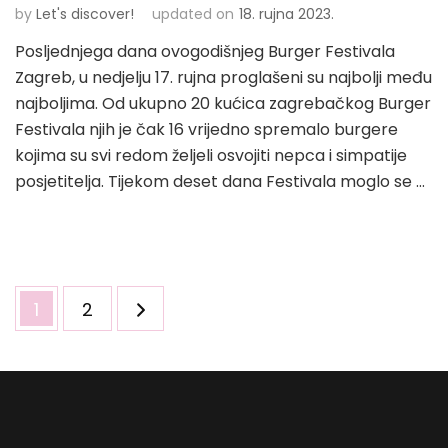
by
Let's discover!
updated on
18. rujna 2023.
Posljednjega dana ovogodišnjeg Burger Festivala
Zagreb, u nedjelju 17. rujna proglašeni su najbolji među
najboljima. Od ukupno 20 kućica zagrebačkog Burger
Festivala njih je čak 16 vrijedno spremalo burgere
kojima su svi redom željeli osvojiti nepca i simpatije
posjetitelja. Tijekom deset dana Festivala moglo se …
Brojevi
Page
Page
1
2
stranica
objava