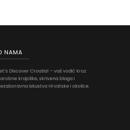
O NAMA
et’s Discover Croatia! – vaš vodič kroz
arobne krajolike, skrivena blaga i
ezaboravna iskustva Hrvatske i okolice.