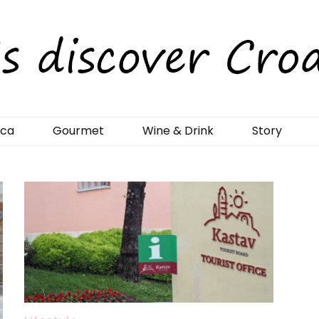
rCroatia
ica
Gourmet
Wine & Drink
Story