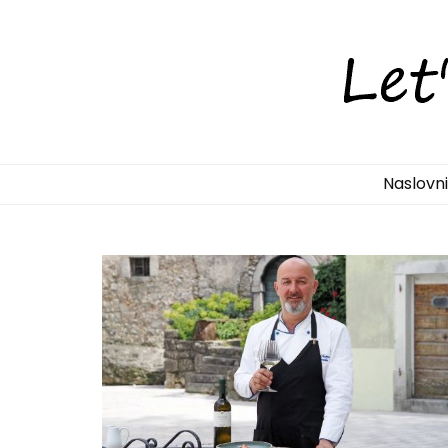
LetsDiscove
Otkrijte Hrvatsku s nama!
Naslovn