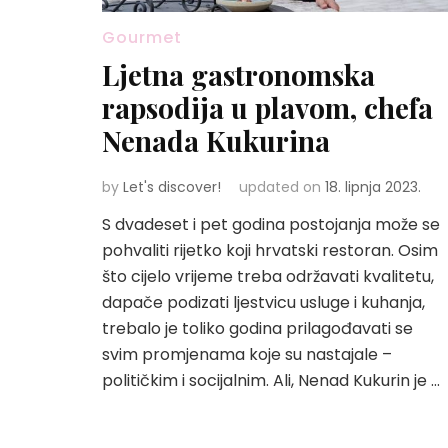
Gourmet
Ljetna gastronomska
rapsodija u plavom, chefa
Nenada Kukurina
by
Let's discover!
updated on
18. lipnja 2023.
S dvadeset i pet godina postojanja može se
pohvaliti rijetko koji hrvatski restoran. Osim
što cijelo vrijeme treba održavati kvalitetu,
dapače podizati ljestvicu usluge i kuhanja,
trebalo je toliko godina prilagođavati se
svim promjenama koje su nastajale –
političkim i socijalnim. Ali, Nenad Kukurin je …