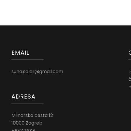
EMAIL
suna.solar@gmail.com
L
č
n
ADRESA
Mlinarska cesta 12
10000 Zagreb
HRVATSKA