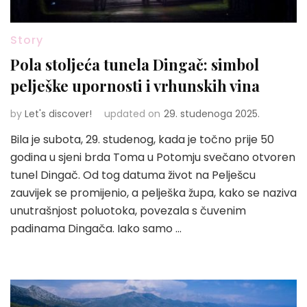
Story
Pola stoljeća tunela Dingač: simbol
pelješke upornosti i vrhunskih vina
by
Let's discover!
updated on
29. studenoga 2025.
Bila je subota, 29. studenog, kada je točno prije 50
godina u sjeni brda Toma u Potomju svečano otvoren
tunel Dingač. Od tog datuma život na Pelješcu
zauvijek se promijenio, a pelješka župa, kako se naziva
unutrašnjost poluotoka, povezala s čuvenim
padinama Dingača. Iako samo …