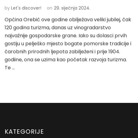
by
Let's discover!
on
29. siječnja 2024.
Općina Orebić ove godine obilježava veliki jubilej, čak
120 godina turizma, danas uz vinogradarstvo
najvažnije gospodarske grane. Iako su dolasci prvih
gostiju u pelješko mjesto bogate pomorske tradicije i
čarobnih prirodnih ljepota zabilježeni i prije 1904.
godiine, ona se uzima kao početak razvoja turizma.
Te …
KATEGORIJE