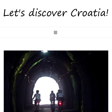
LetsDiscoverCr
Otkrijte Hrvatsku s nama!