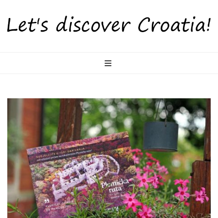
LetsDiscoverCr
Otkrijte Hrvatsku s nama!