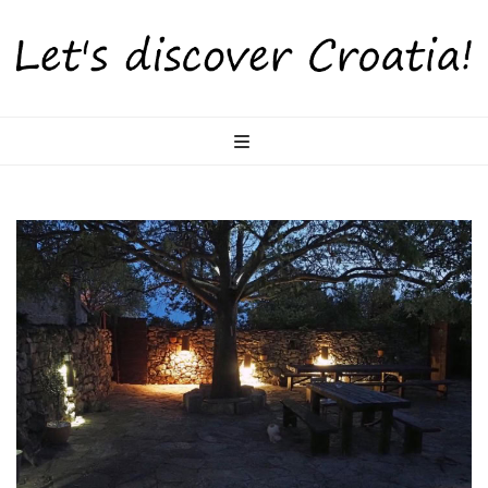
LetsDiscoverCr
Otkrijte Hrvatsku s nama!