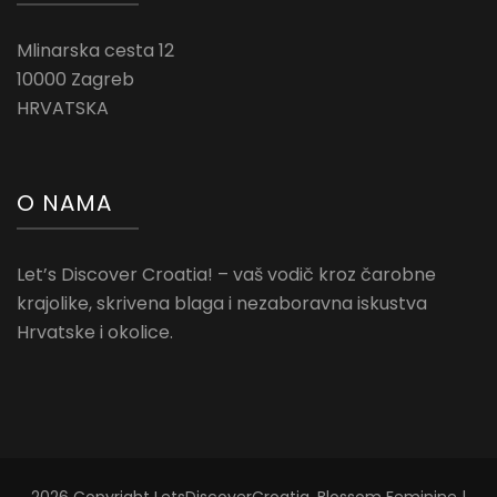
Mlinarska cesta 12
10000 Zagreb
HRVATSKA
O NAMA
Let’s Discover Croatia! – vaš vodič kroz čarobne
krajolike, skrivena blaga i nezaboravna iskustva
Hrvatske i okolice.
2026 Copyright
LetsDiscoverCroatia
.
Blossom Feminine |