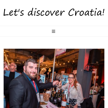
LetsDiscoverCr
Otkrijte Hrvatsku s nama!