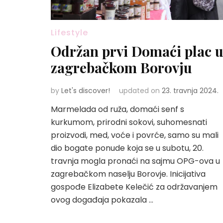
Lifestyle
Održan prvi Domaći plac 
zagrebačkom Borovju
by
Let's discover!
updated on
23. travnja 2024.
Marmelada od ruža, domaći senf s
kurkumom, prirodni sokovi, suhomesnati
proizvodi, med, voće i povrće, samo su mali
dio bogate ponude koja se u subotu, 20.
travnja mogla pronaći na sajmu OPG-ova u
zagrebačkom naselju Borovje. Inicijativa
gospođe Elizabete Kelečić za održavanjem
ovog događaja pokazala …