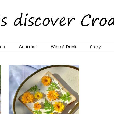
rCroatia
ica
Gourmet
Wine & Drink
Story