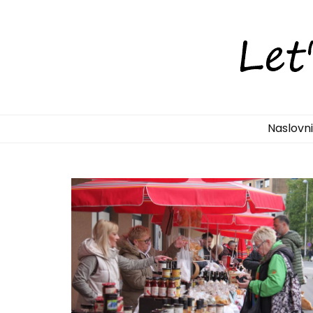
LetsDiscove
Otkrijte Hrvatsku s nama!
Naslovn