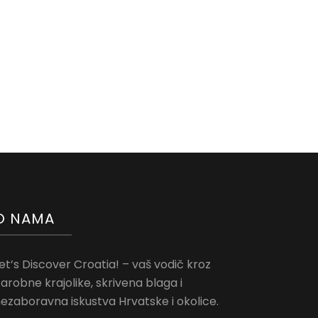
O NAMA
et’s Discover Croatia! – vaš vodič kroz
arobne krajolike, skrivena blaga i
ezaboravna iskustva Hrvatske i okolice.