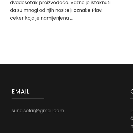
dvadesetak proizvođača. Važno je istaknuti
da su mnogi od njih nositelji oznake Plavi
ceker koja je namijenjena …
EMAIL
suna.solar@gmail.com
L
č
n