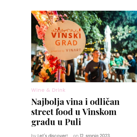
Wine & Drink
Najbolja vina i odličan
street food u Vinskom
gradu u Puli
by
Let's discover!
on
12. srpnja 2023.