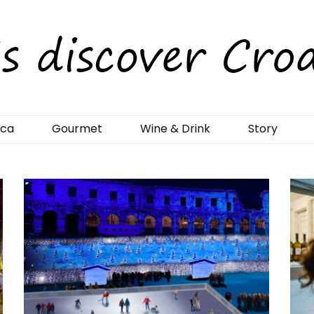
rCroatia
ica
Gourmet
Wine & Drink
Story