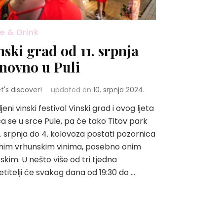
e & Drink
nski grad od 11. srpnja
novno u Puli
et's discover!
updated on
10. srpnja 2024.
jeni vinski festival Vinski grad i ovog ljeta
a se u srce Pule, pa će tako Titov park
1. srpnja do 4. kolovoza postati pozornica
nim vrhunskim vinima, posebno onim
rskim. U nešto više od tri tjedna
etitelji će svakog dana od 19:30 do …