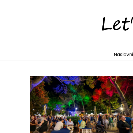
LetsDiscove
Otkrijte Hrvatsku s nama!
Naslovn