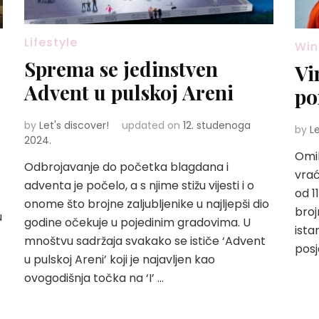
Lifestyle
Win
Sprema se jedinstven
Vi
Advent u pulskoj Areni
po
by
Let's discover!
updated on
12. studenoga
by
L
2024.
Omil
Odbrojavanje do početka blagdana i
vrać
adventa je počelo, a s njime stižu vijesti i o
od 1
onome što brojne zaljubljenike u najljepši dio
broj
u
godine očekuje u pojedinim gradovima. U
ista
mnoštvu sadržaja svakako se ističe ‘Advent
posj
u pulskoj Areni’ koji je najavljen kao
ovogodišnja točka na ‘I’ …