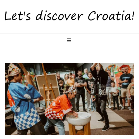
LetsDiscoverCr
Otkrijte Hrvatsku s nama!