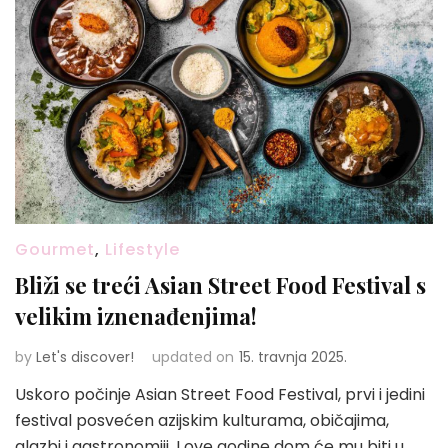
Gourmet
,
Lifestyle
Bliži se treći Asian Street Food Festival s
velikim iznenađenjima!
by
Let's discover!
updated on
15. travnja 2025.
Uskoro počinje Asian Street Food Festival, prvi i jedini
festival posvećen azijskim kulturama, običajima,
glazbi i gastronomiji. I ove godine dom će mu biti u