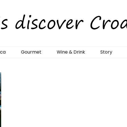
rCroatia
ica
Gourmet
Wine & Drink
Story