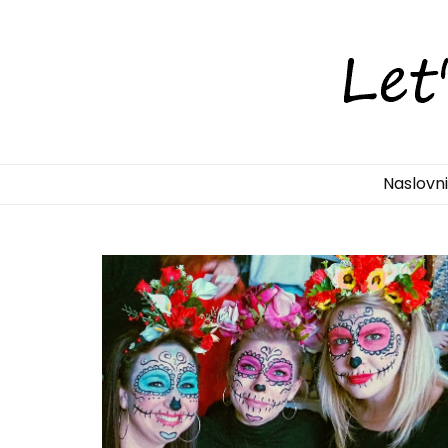
LetsDiscove
Otkrijte Hrvatsku s nama!
Naslovn