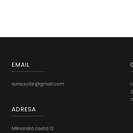
EMAIL
suna.solar@gmail.com
L
č
n
ADRESA
Mlinarska cesta 12