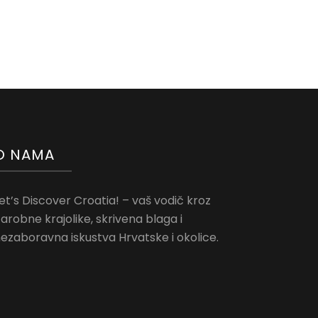
O NAMA
et’s Discover Croatia! – vaš vodič kroz
arobne krajolike, skrivena blaga i
ezaboravna iskustva Hrvatske i okolice.