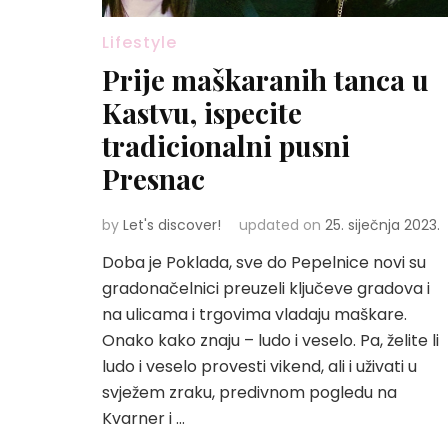
Lifestyle
Prije maškaranih tanca u
Kastvu, ispecite
tradicionalni pusni
Presnac
by
Let's discover!
updated on
25. siječnja 2023.
Doba je Poklada, sve do Pepelnice novi su
gradonačelnici preuzeli ključeve gradova i
na ulicama i trgovima vladaju maškare.
Onako kako znaju – ludo i veselo. Pa, želite li
ludo i veselo provesti vikend, ali i uživati u
svježem zraku, predivnom pogledu na
Kvarner i …