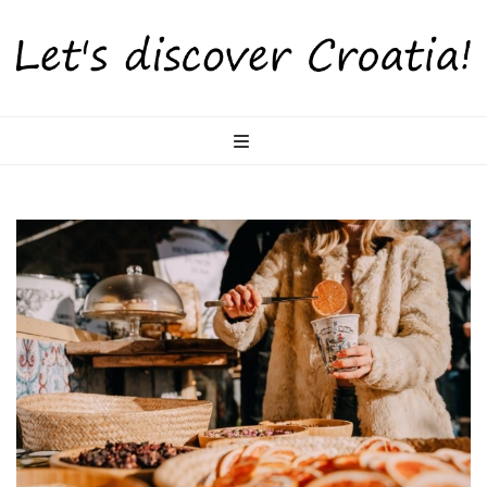
LetsDiscoverCr
Otkrijte Hrvatsku s nama!