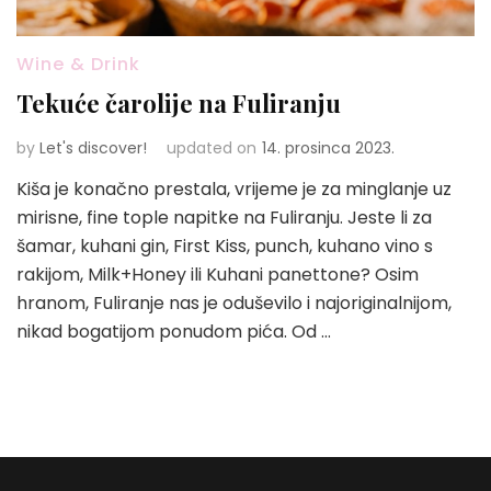
Wine & Drink
Tekuće čarolije na Fuliranju
by
Let's discover!
updated on
14. prosinca 2023.
Kiša je konačno prestala, vrijeme je za minglanje uz
mirisne, fine tople napitke na Fuliranju. Jeste li za
šamar, kuhani gin, First Kiss, punch, kuhano vino s
rakijom, Milk+Honey ili Kuhani panettone? Osim
hranom, Fuliranje nas je oduševilo i najoriginalnijom,
nikad bogatijom ponudom pića. Od …