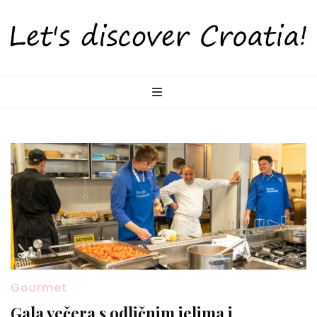
LetsDiscoverCr
Otkrijte Hrvatsku s nama!
Gourmet
Gala večera s odličnim jelima i