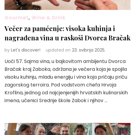
Gourmet
,
Wine & Drink
Večer za pamćenje: visoka kuhinja i
nagrađena vina u raskoši Dvorca Bračak
by
Let's discover!
updated on
23. svibnja 2025.
Uoči 57. Sajma vina, u bajkovitom ambijentu Dvorca
Bračak kraj Zaboka, održana je večera koja je spojila
visoku kuhinju, mladu energiju i vina koja pričaju priču
zagorskog terroira. Pod vodstvom chefa Hrvoja
Kroflina, jednog od najcjenjenijih hrvatskih kulinarskih
imena, učenici Srednje škole Zabok i njihov …