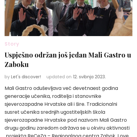
Story
Uspješno održan još jedan Mali Gastro u
Zaboku
by
Let's discover!
updated on
12. svibnja 2023.
Mali Gastro oduševljava već devetnaest godina
generacije učenika, roditelja i stanovnike
sjeverozapadne Hrvatske ali i šire. Tradicionalni
susret učenika srednjih ugostiteljskih škola
sjeverozapadne Hrvatske pod nazivom Mali Gastro
drugu godinu zaredom održava se u okviru aktivnosti
projekta ReCeZa – Regionalnog centra Zabok. I ove