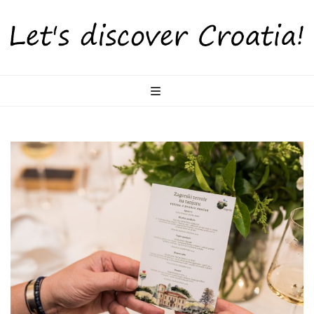
LetsDiscoverCr
Otkrijte Hrvatsku s nama!