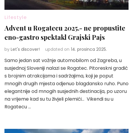
Lifestyle
Advent u Rogatecu 2025.- ne propustite
eno-gastro spektakl Grajski Pajs
by
Let's discover!
updated on
14. prosinca 2025.
Samo jedan sat vožnje automobilom od Zagreba, u
susjednoj Sloveniji nalazi se Rogatec. Pitoreskni gradić
s brojnim atrakcijama i sadržajima, koji je poput
mnogih drugih mjesta odjenuo blagdansko ruho. Puno
elegantnije od mnogih susjednih destinacija, po uzoru
na vrijeme kad su tu živjeli plemići… Vikendi su u
Rogatecu …