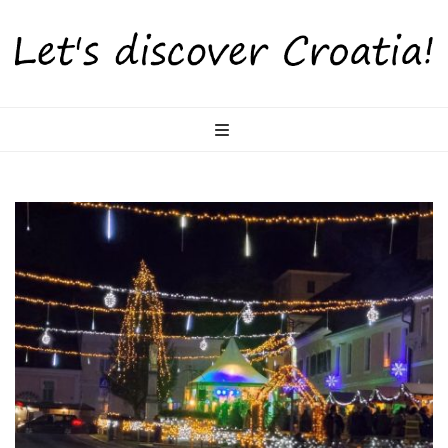
LetsDiscoverCr
Otkrijte Hrvatsku s nama!