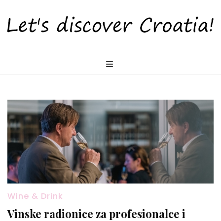
LetsDiscoverCr
Otkrijte Hrvatsku s nama!
Wine & Drink
Vinske radionice za profesionalce i