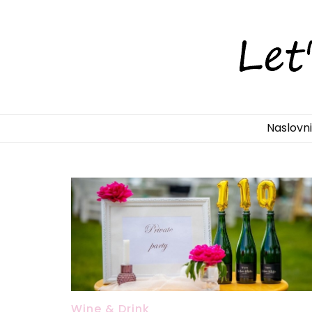
LetsDiscove
Otkrijte Hrvatsku s nama!
Naslovn
Wine & Drink