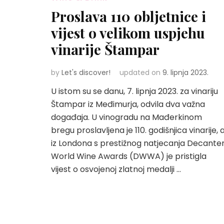
Proslava 110 obljetnice i
vijest o velikom uspjehu
vinarije Štampar
by
Let's discover!
updated on
9. lipnja 2023.
U istom su se danu, 7. lipnja 2023. za vinariju
Štampar iz Međimurja, odvila dva važna
događaja. U vinogradu na Mađerkinom
bregu proslavljena je 110. godišnjica vinarije, 
iz Londona s prestižnog natjecanja Decante
World Wine Awards (DWWA) je pristigla
vijest o osvojenoj zlatnoj medalji …