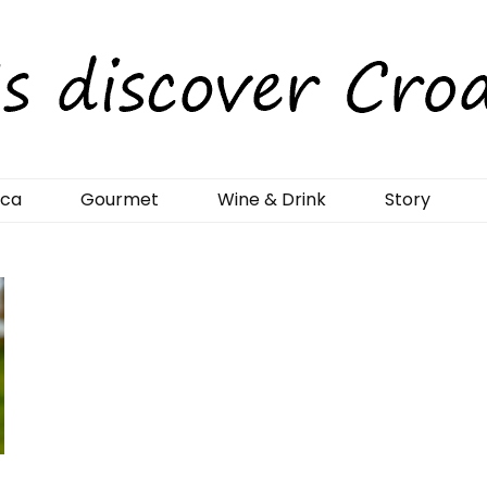
rCroatia
ica
Gourmet
Wine & Drink
Story