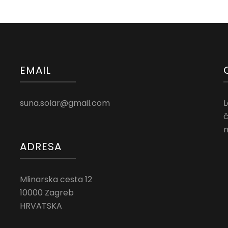
EMAIL
suna.solar@gmail.com
L
č
n
ADRESA
Mlinarska cesta 12
10000 Zagreb
HRVATSKA