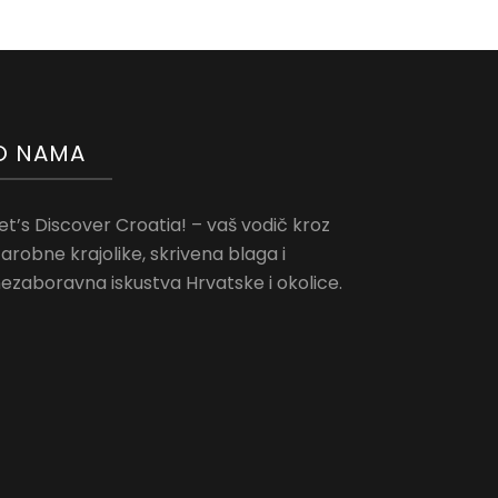
O NAMA
et’s Discover Croatia! – vaš vodič kroz
arobne krajolike, skrivena blaga i
ezaboravna iskustva Hrvatske i okolice.