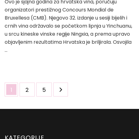
Ovo je sjajna godina za hrvatska vina, poručuju
organizatori prestižnog Concours Mondial de
Bruxellesa (CMB). Njegovo 32. izdanje u sesiji bijelih i
crnih vina održavalo se početkom lipnja u Yinchuanu,
u srcu kineske vinske regije Ningxia, a prema upravo
objavljenim rezultatima Hrvatska je briljirala. Osvojila
…
Brojevi
Page
Page
Page
1
2
5
stranica
objava
KATEGORIJE