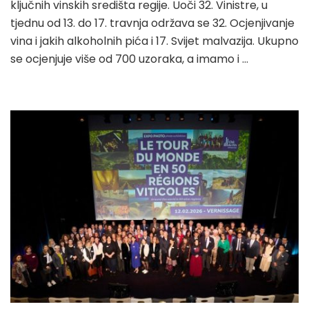
ključnih vinskih središta regije. Uoči 32. Vinistre, u
tjednu od 13. do 17. travnja održava se 32. Ocjenjivanje
vina i jakih alkoholnih pića i 17. Svijet malvazija. Ukupno
se ocjenjuje više od 700 uzoraka, a imamo i …