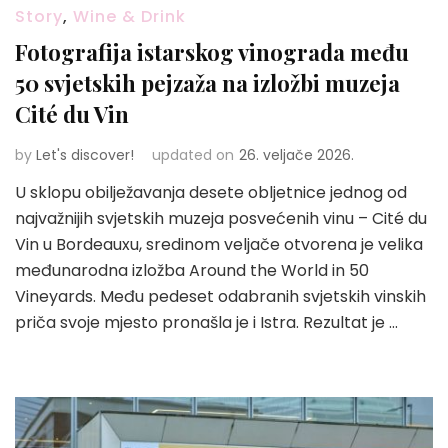
Story
,
Wine & Drink
Fotografija istarskog vinograda među
50 svjetskih pejzaža na izložbi muzeja
Cité du Vin
by
Let's discover!
updated on
26. veljače 2026.
U sklopu obilježavanja desete obljetnice jednog od
najvažnijih svjetskih muzeja posvećenih vinu – Cité du
Vin u Bordeauxu, sredinom veljače otvorena je velika
međunarodna izložba Around the World in 50
Vineyards. Među pedeset odabranih svjetskih vinskih
priča svoje mjesto pronašla je i Istra. Rezultat je …