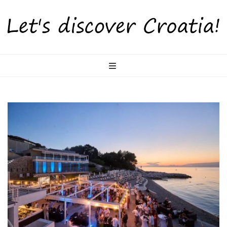
LetsDiscoverCr
Otkrijte Hrvatsku s nama!