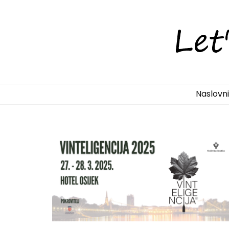
LetsDiscove
Otkrijte Hrvatsku s nama!
Naslovn