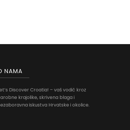
O NAMA
et’s Discover Croatia! – vaš vodič kroz
arobne krajolike, skrivena blaga i
ezaboravna iskustva Hrvatske i okolice.