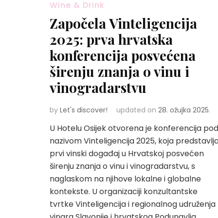
Wine & Drink
Započela Vinteligencija
2025: prva hrvatska
konferencija posvećena
širenju znanja o vinu i
vinogradarstvu
by
Let's discover!
updated on
28. ožujka 2025.
U Hotelu Osijek otvorena je konferencija po
nazivom Vinteligencija 2025, koja predstavlj
prvi vinski događaj u Hrvatskoj posvećen
širenju znanja o vinu i vinogradarstvu, s
naglaskom na njihove lokalne i globalne
kontekste. U organizaciji konzultantske
tvrtke Vinteligencija i regionalnog udruženja
vinara Slavonije i hrvatskog Podunavlja …