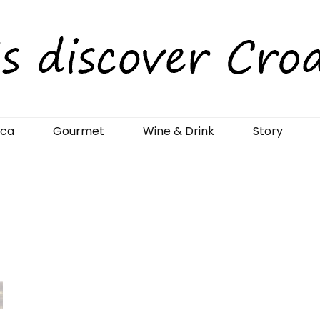
rCroatia
ica
Gourmet
Wine & Drink
Story