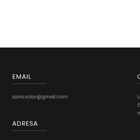
EMAIL
suna.solar@gmail.com
L
č
n
ADRESA