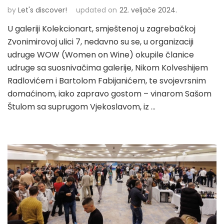
by
Let's discover!
updated on
22. veljače 2024.
U galeriji Kolekcionart, smještenoj u zagrebačkoj
Zvonimirovoj ulici 7, nedavno su se, u organizaciji
udruge WOW (Women on Wine) okupile članice
udruge sa suosnivačima galerije, Nikom Kolveshijem
Radlovićem i Bartolom Fabijanićem, te svojevrsnim
domaćinom, iako zapravo gostom – vinarom Sašom
Štulom sa suprugom Vjekoslavom, iz …