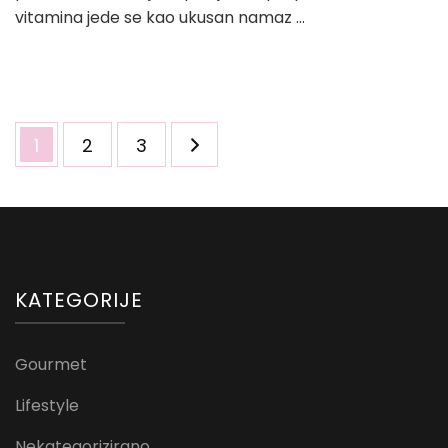
vitamina jede se kao ukusan namaz …
Brojevi
Page
Page
Page
1
2
3
stranica
objava
KATEGORIJE
Gourmet
Lifestyle
Nekategorizirano