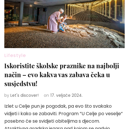
Lifestyle
Iskoristite školske praznike na najbolji
način – evo kakva vas zabava čeka u
susjedstvu!
by
Let's discover!
on
17. veljače 2024.
Izlet u Celje pun je pogodak, pa evo što svakako
vidjeti i kako se zabaviti. Program ”U Celje po veselje”
posebno će se svidjeti obiteljima s djecom.
Atraktivna gradska jezgra nad kojom se nadvio