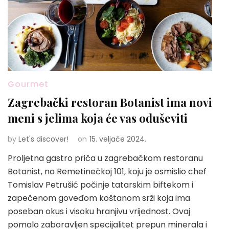
Gourmet
Zagrebački restoran Botanist ima novi
meni s jelima koja će vas oduševiti
by
Let's discover!
on
15. veljače 2024.
Proljetna gastro priča u zagrebačkom restoranu
Botanist, na Remetinečkoj 101, koju je osmislio chef
Tomislav Petrušić počinje tatarskim biftekom i
zapečenom goveđom koštanom srži koja ima
poseban okus i visoku hranjivu vrijednost. Ovaj
pomalo zaboravljen specijalitet prepun minerala i