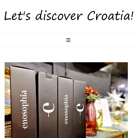
LetsDiscoverCr
Otkrijte Hrvatsku s nama!