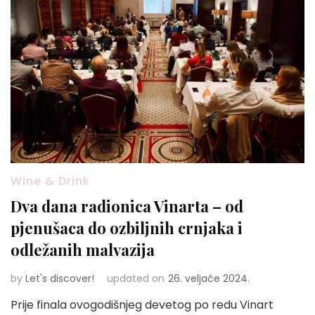
Wine & Drink
Dva dana radionica Vinarta – od
pjenušaca do ozbiljnih crnjaka i
odležanih malvazija
by
Let's discover!
updated on
26. veljače 2024.
Prije finala ovogodišnjeg devetog po redu Vinart