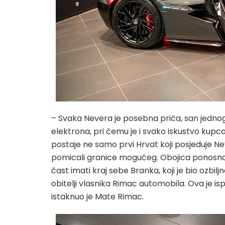
– Svaka Nevera je posebna priča, san jednog 
elektrona, pri čemu je i svako iskustvo kupc
postaje ne samo prvi Hrvat koji posjeduje Ne
pomicali granice mogućeg. Obojica ponosno p
čast imati kraj sebe Branka, koji je bio ozbil
obitelji vlasnika Rimac automobila. Ova je i
istaknuo je Mate Rimac.