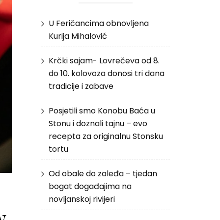
U Feričancima obnovljena
Kurija Mihalović
Krčki sajam- Lovrečeva od 8.
do 10. kolovoza donosi tri dana
tradicije i zabave
Posjetili smo Konobu Baća u
Stonu i doznali tajnu – evo
recepta za originalnu Stonsku
tortu
Od obale do zaleđa – tjedan
bogat događajima na
novljanskoj rivijeri
w