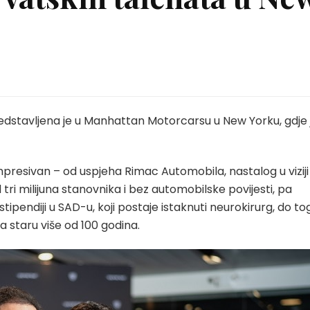
redstavljena je u Manhattan Motorcarsu u New Yorku, gdje 
presivan – od uspjeha Rimac Automobila, nastalog u viziji
tri milijuna stanovnika i bez automobilske povijesti, pa
ipendiji u SAD-u, koji postaje istaknuti neurokirurg, do to
va staru više od 100 godina.