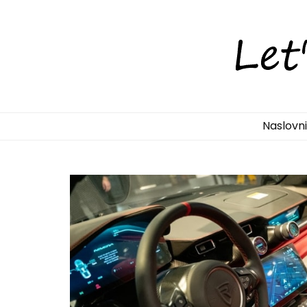
LetsDiscove
Otkrijte Hrvatsku s nama!
Naslovn