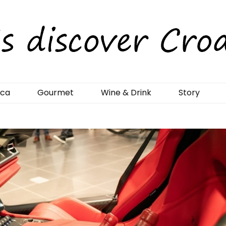
rCroatia
ica
Gourmet
Wine & Drink
Story