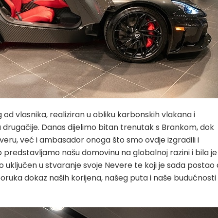
od vlasnika, realiziran u obliku karbonskih vlakana i
a drugačije. Danas dijelimo bitan trenutak s Brankom, dok
veru, već i ambasador onoga što smo ovdje izgradili i
redstavljamo našu domovinu na globalnoj razini i bila je
jno uključen u stvaranje svoje Nevere te koji je sada postao 
sporuka dokaz naših korijena, našeg puta i naše budućnosti