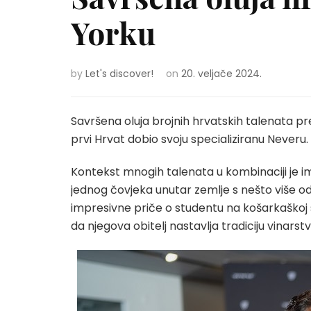
Yorku
by
Let's discover!
on
20. veljače 2024.
Savršena oluja brojnih hrvatskih talenata p
prvi Hrvat dobio svoju specializiranu Neveru.
Kontekst mnogih talenata u kombinaciji je im
jednog čovjeka unutar zemlje s nešto više od 
impresivne priče o studentu na košarkaškoj st
da njegova obitelj nastavlja tradiciju vinarst