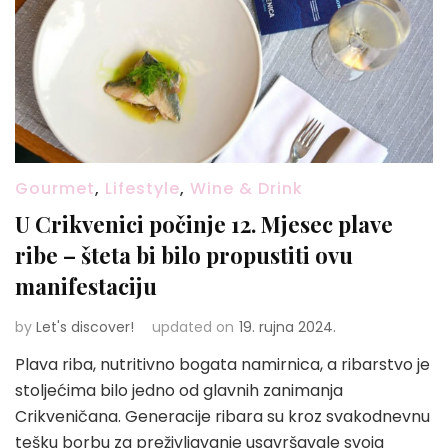
Gourmet
,
Lifestyle
,
Wine & Drink
U Crikvenici počinje 12. Mjesec plave
ribe – šteta bi bilo propustiti ovu
manifestaciju
by
Let's discover!
updated on
19. rujna 2024.
Plava riba, nutritivno bogata namirnica, a ribarstvo je
stoljećima bilo jedno od glavnih zanimanja
Crikveničana. Generacije ribara su kroz svakodnevnu
tešku borbu za preživljavanje usavršavale svoja