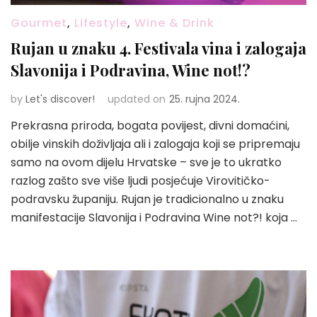
Gourmet
,
Lifestyle
,
Wine & Drink
Rujan u znaku 4. Festivala vina i zalogaja
Slavonija i Podravina, Wine not!?
by
Let's discover!
updated on
25. rujna 2024.
Prekrasna priroda, bogata povijest, divni domaćini,
obilje vinskih doživljaja ali i zalogaja koji se pripremaju
samo na ovom dijelu Hrvatske – sve je to ukratko
razlog zašto sve više ljudi posjećuje Virovitičko-
podravsku županiju. Rujan je tradicionalno u znaku
manifestacije Slavonija i Podravina Wine not?! koja …