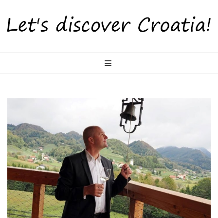
LetsDiscoverCr
Otkrijte Hrvatsku s nama!