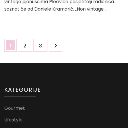
vintage pjenušcima Plešivice posjetitelji radionica
saznat će od Daniele Kramarić. „Non vintage …
Brojevi
Page
Page
Page
1
2
3
stranica
objava
KATEGORIJE
Gourmet
Lifestyle