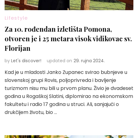
Lifestyle
Za 10. rođendan izletišta Pomona,
otvoren je i 25 metara visok vidikovac sv.
Florijan
by
Let's discover!
updated on
29. rujna 2024.
Kad je u mladosti Janko Zupanec svirao bubnjeve u
slovenskoj grupi Rovis, poljoprivreda i bavljenje
turizmom nisu mu bili u prvom planu. Živio je dvadeset
godina u Rogaškoj Slatini, diplomirao na ekonomskom
fakultetu i radio 17 godina u struci. Ali, sanjajući o
drukčijem životu, bio …