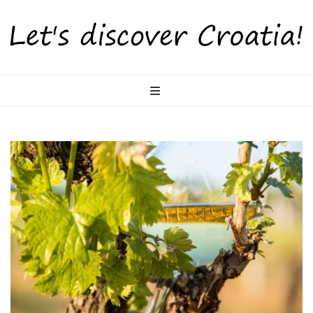
LetsDiscoverCr
Otkrijte Hrvatsku s nama!