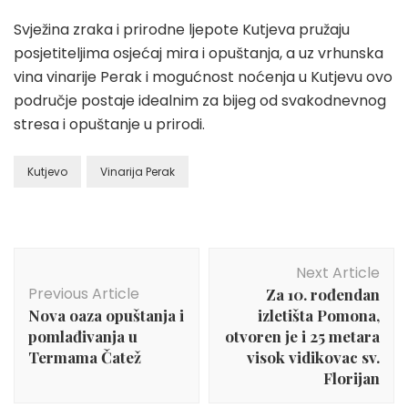
Svježina zraka i prirodne ljepote Kutjeva pružaju
posjetiteljima osjećaj mira i opuštanja, a uz vrhunska
vina vinarije Perak i mogućnost noćenja u Kutjevu ovo
područje postaje idealnim za bijeg od svakodnevnog
stresa i opuštanje u prirodi.
Kutjevo
Vinarija Perak
Post
Next Article
Navigation
Previous Article
Za 10. rođendan
Nova oaza opuštanja i
izletišta Pomona,
pomlađivanja u
otvoren je i 25 metara
Termama Čatež
visok vidikovac sv.
Florijan