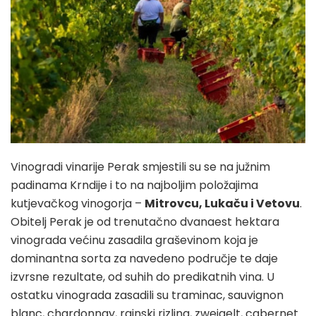
Vinogradi vinarije Perak smjestili su se na južnim
padinama Krndije i to na najboljim položajima
kutjevačkog vinogorja –
Mitrovcu, Lukaču i Vetovu
.
Obitelj Perak je od trenutačno dvanaest hektara
vinograda većinu zasadila graševinom koja je
dominantna sorta za navedeno područje te daje
izvrsne rezultate, od suhih do predikatnih vina. U
ostatku vinograda zasadili su traminac, sauvignon
blanc, chardonnay, rajnski rizling, zweigelt, cabernet