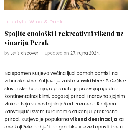
Lifestyle
,
Wine & Drink
Spojite enološki i rekreativni vikend uz
vinariju Perak
by
Let's discover!
updated on
27. rujna 2024.
Na spomen Kutjeva većina ljudi odmah pomisli na
vrhunsko vino. Kutjevo je zaista
vinski biser
Požeško-
slavonske županije, a poznato je po svojoj ugodnoj
kontinentalnoj klimi, bogatoj prirodi i naravno sjajnim
vinima koja su nastajala još od vremena Rimljana.
Zahvaljujući svom ruralnom okruženju i prekrasnoj
prirodi, Kutjevo je popularna
vikend destinacija
za
one koji žele pobjeći od gradske vreve i opustiti se u