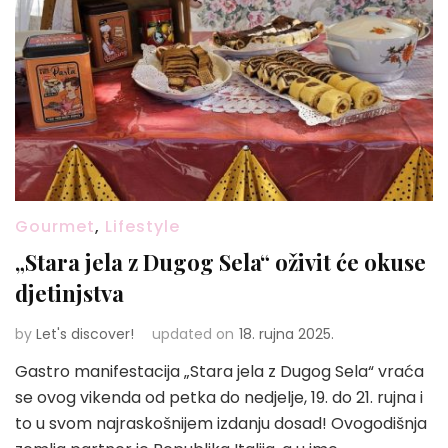
Gourmet
,
Lifestyle
„Stara jela z Dugog Sela“ oživit će okuse
djetinjstva
by
Let's discover!
updated on
18. rujna 2025.
Gastro manifestacija „Stara jela z Dugog Sela“ vraća
se ovog vikenda od petka do nedjelje, 19. do 21. rujna i
to u svom najraskošnijem izdanju dosad! Ovogodišnja