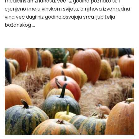
medicinskih znanosti, već 12 godina poznato su i
cijenjeno ime u vinskom svijetu, a njihova izvanredna
vina već dugi niz godina osvajaju srca ljubitelja
božanskog …