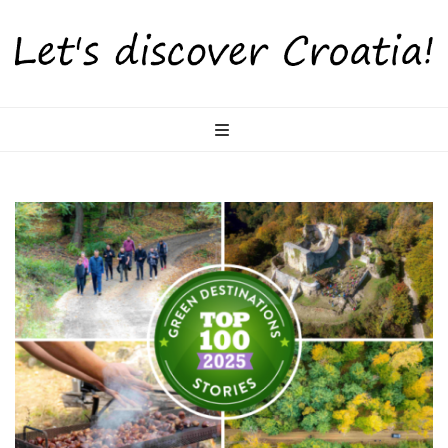
LetsDiscoverCr
Otkrijte Hrvatsku s nama!