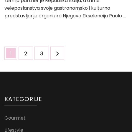
zemlja partner je Republika Italija, a u ime
veleposlanstva svoje gastronomsko i kulturno
predstavljanje organizira Njegova Ekselencija Paolo …
Brojevi
Page
Page
Page
1
2
3
stranica
objava
KATEGORIJE
Gourmet
Lifestyle