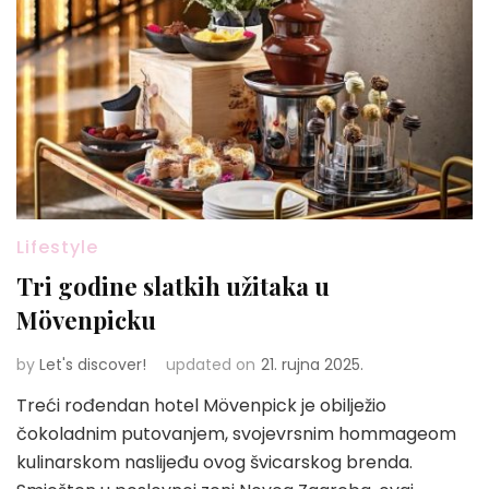
Lifestyle
Tri godine slatkih užitaka u
Mövenpicku
by
Let's discover!
updated on
21. rujna 2025.
Treći rođendan hotel Mövenpick je obilježio
čokoladnim putovanjem, svojevrsnim hommageom
kulinarskom naslijeđu ovog švicarskog brenda.