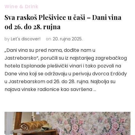
Wine & Drink
Sva raskoš Plešivice u čaši – Dani vina
od 26. do 28. rujna
by
Let's discover!
on
20. rujna 2025.
„Dani vina su pred nama, dođite nam u
Jastrebarsko“, poručili su iz najstarijeg zagrebačkog
hotela Esplanade plešivički vinari i tako pozvali na
Dane vina koji se održavaju u perivoju dvorca Erdödy
u Jastrebarskom od 26. do 28. rujna. Najbolja su
najava vinske radionice kao savršena …