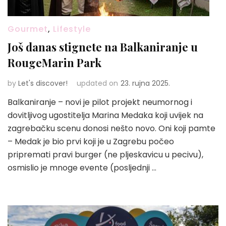
Gourmet
,
Lifestyle
Još danas stignete na Balkaniranje u
RougeMarin Park
by
Let's discover!
updated on
23. rujna 2025.
Balkaniranje – novi je pilot projekt neumornog i
dovitljivog ugostitelja Marina Medaka koji uvijek na
zagrebačku scenu donosi nešto novo. Oni koji pamte
– Medak je bio prvi koji je u Zagrebu počeo
pripremati pravi burger (ne pljeskavicu u pecivu),
osmislio je mnoge evente (posljednji …