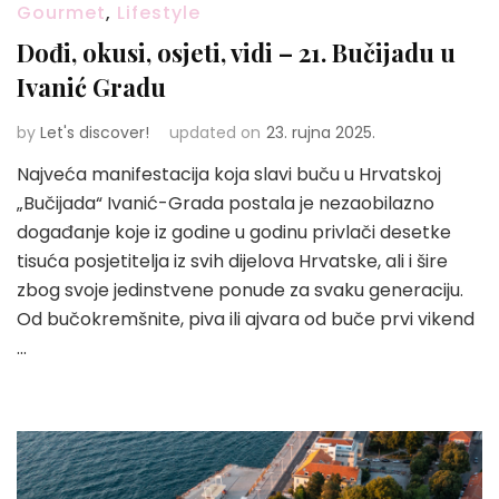
Gourmet
,
Lifestyle
Dođi, okusi, osjeti, vidi – 21. Bučijadu u
Ivanić Gradu
by
Let's discover!
updated on
23. rujna 2025.
Najveća manifestacija koja slavi buču u Hrvatskoj
„Bučijada“ Ivanić-Grada postala je nezaobilazno
događanje koje iz godine u godinu privlači desetke
tisuća posjetitelja iz svih dijelova Hrvatske, ali i šire
zbog svoje jedinstvene ponude za svaku generaciju.
Od bučokremšnite, piva ili ajvara od buče prvi vikend
…