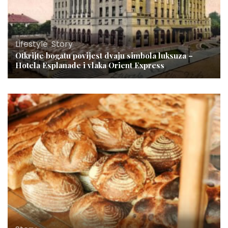
Lifestyle
,
Story
Otkrijte bogatu povijest dvaju simbola luksuza –
Hotela Esplanade i vlaka Orient Express