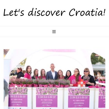
LetsDiscoverCr
Otkrijte Hrvatsku s nama!