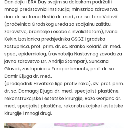
Dan dojki i BRA Day svojim su dolaskom podržali i
mnogi predstavnici institucija; ministrica zdravstva,
doc. dr. sc. Irena Hrstić dr. med., mr. sc. Lora Vidović
(pročelnica Gradskog ureda za socijalnu zaštitu,
zdravstvo, branitelje i osobe s invaliditetom), Ivana
Kekin, izaslanica predsjednika GSGZ i gradska
zastupnica, prof. prim. dr. sc. Branko Kolarić dr. med.
spec., epidemiolog, (ravnatelja Nastavnog zavoda za
javno zdravstvo Dr. Andrija Štampar), Sunčana
Glavak, zastupnica u Europarlamentu, prof. dr. sc.
Damir Eljuga dr. med.,
(predsjednik Hrvatske lige protiv raka), izv. prof. prim.
dr. sc. Domagoj Eljuga, dr. med., specijalist plastične,
rekonstrukcijske i estetske kirurgije, Božo Gorjanc dr.
med., specijalist plastične, rekonstrukcijske i estetske
kirurgije i mnogi drugi.