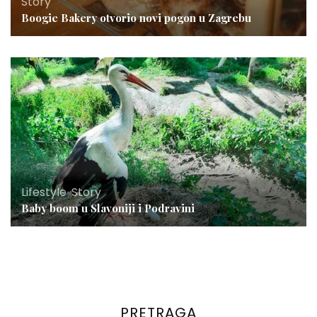
Story
Boogie Bakery otvorio novi pogon u Zagrebu
Lifestyle
,
Story
Baby boom u Slavoniji i Podravini
PRETRAGA