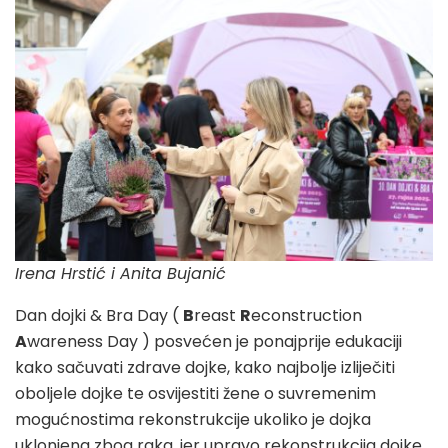
Irena Hrstić i Anita Bujanić
Dan dojki & Bra Day (
B
reast
R
econstruction
A
wareness Day ) posvećen je ponajprije edukaciji
kako sačuvati zdrave dojke, kako najbolje izliječiti
oboljele dojke te osvijestiti žene o suvremenim
mogućnostima rekonstrukcije ukoliko je dojka
uklonjena zbog raka, jer upravo rekonstrukcija dojke