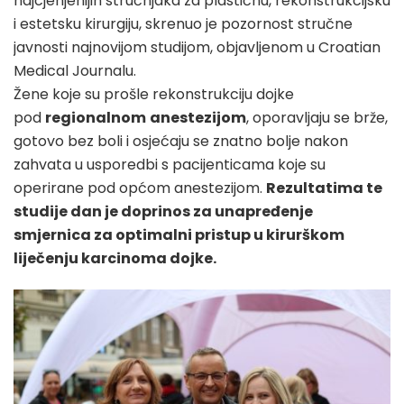
najcjenjenijih stručnjaka za plastičnu, rekonstrukcijsku
i estetsku kirurgiju, skrenuo je pozornost stručne
javnosti najnovijom studijom, objavljenom u Croatian
Medical Journalu.
Žene koje su prošle rekonstrukciju dojke
pod
regionalnom
anestezijom
, oporavljaju se brže,
gotovo bez boli i osjećaju se znatno bolje nakon
zahvata u usporedbi s pacijenticama koje su
operirane pod općom anestezijom.
Rezultatima te
studije dan je doprinos za unapređenje
smjernica za optimalni pristup u kirurškom
liječenju karcinoma dojke.