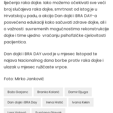
liječenja raka dojke. Iako možemo očekivati sve veći
broj slučajeva raka dojke, smrtnost od istog je u
Hrvatskoj u padu, a akcija Dan dojki i BRA DAY-a
posvećena edukaciji kako sačuvati zdrave dojke, ali i
o važnosti suvremenih mogućnostima rekonstrukcije
dojke i time ujedno vraćanju psihofizičke cjelovitosti
pacijentica.
Dan dojki i BRA DAY uvod je u mjesec listopad te
najava Nacionalnog dana borbe protiv raka dojke i
ulazak u mjesec ružičaste vrpce.
Foto: Mirko Janković
Božo Gorjanc
Branko Kolarić
Damir Eljuga
Dan dojki i BRA Day
Irena Hrstić
Ivana Kekin
Lora Vidović
Sunčana Glavak