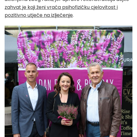
zahvat je koji ženi vraća psihofizičku cjelovitost i
pozitivno utječe na izlječenje
.