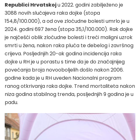
Republici Hrvatskoj
u 2022. godini zabilježeno je
3088 novih slučajeva raka dojke (stopa
154,8/100.000), a od ove zloćudne bolesti umrlo je u
2024. godini 697 žena (stopa 35,1/100.000). Rak dojke
je najčešći oblik zloćudne bolesti i treći maligni uzrok
smrti u žena, nakon raka pluća te debelog i završnog
crijeva. Posljednjih 20-ak godina incidencija raka
dojke u RH je u porastu s time da je do značajnijeg
povećanja broja novooboljelih došlo nakon 2006.
godine kada je u RH uveden Nacionalni program
ranog otkrivanja raka dojke. Trend mortaliteta nakon
niza godina stabilnog trenda, posljednjih 9 godina je u
padu.