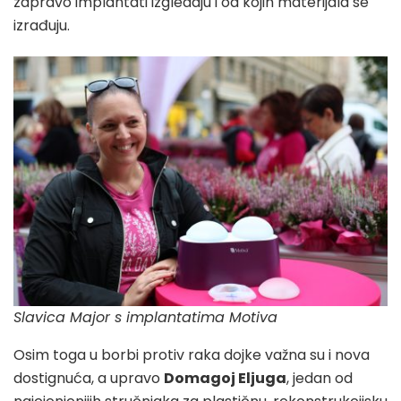
zapravo implantati izgledaju i od kojih materijala se
izrađuju.
Slavica Major s implantatima Motiva
Osim toga u borbi protiv raka dojke važna su i nova
dostignuća, a upravo
Domagoj Eljuga
, jedan od