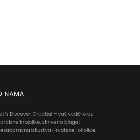
O NAMA
et’s Discover Croatia! – vaš vodič kroz
arobne krajolike, skrivena blaga i
ezaboravna iskustva Hrvatske i okolice.