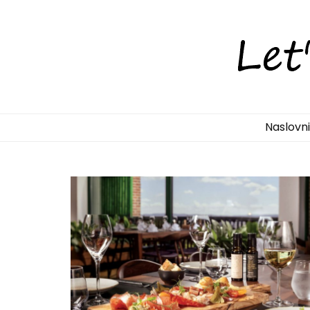
LetsDiscove
Otkrijte Hrvatsku s nama!
Naslovn