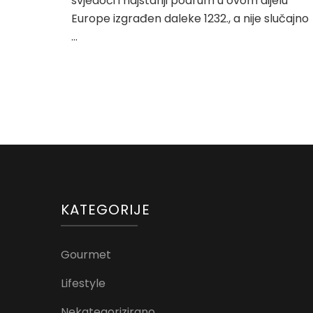
svjedoči i najstariji podrum u ovom dijelu
Europe izgrađen daleke 1232., a nije slučajno
…
KATEGORIJE
Gourmet
Lifestyle
Nekategorizirano