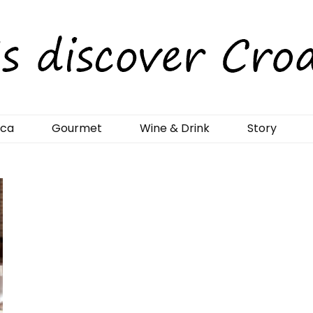
rCroatia
ica
Gourmet
Wine & Drink
Story