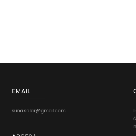
EMAIL
suna.solar@gmail.com
L
č
n