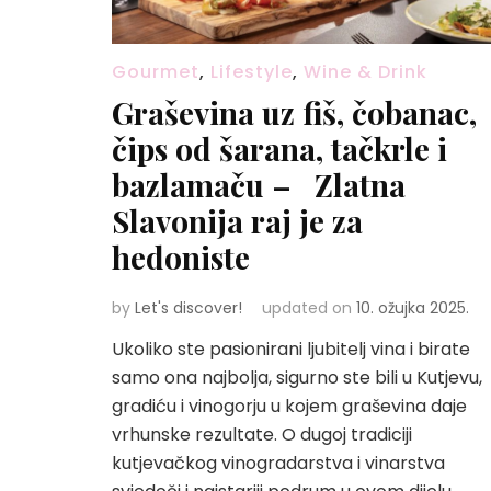
Gourmet
,
Lifestyle
,
Wine & Drink
Graševina uz fiš, čobanac,
čips od šarana, tačkrle i
bazlamaču – Zlatna
Slavonija raj je za
hedoniste
by
Let's discover!
updated on
10. ožujka 2025.
Ukoliko ste pasionirani ljubitelj vina i birate
samo ona najbolja, sigurno ste bili u Kutjevu,
gradiću i vinogorju u kojem graševina daje
vrhunske rezultate. O dugoj tradiciji
kutjevačkog vinogradarstva i vinarstva