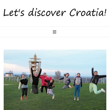
LetsDiscoverCr
Otkrijte Hrvatsku s nama!